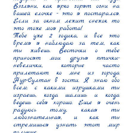
Взгляни, как ярко горят огни на 
вашей елочке - это я постарался. 
Если за окном лежит снежок то 
это тоже моя работа!

Тебе уже 2 годика, и все это 
время я наблюдаю за тем, как 
ты живешь. Весточки о тебе 
приносят мои друзья птички-
невелички, которые часто 
прилетают ко мне из города 
Нур-Султан в гости. Я знаю обо 
всем: с какими игрушками ты 
играешь, когда шалишь и когда 
ведешь себя хорошо. Еще я очень 
радуюсь тому, какая ты 
любознательная, и как ты 
стремишься узнать этот мир 
получше.
