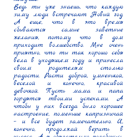
Ведь ты уже знаешь, что каждую 
зиму люди встречают Новый год. 
А еще, что в это время 
сбываются самые заветные 
желания, потому что в дом 
приходит волшебство. Мне очень 
приятно, что ты так хорошо себя 
вела в уходящем году и принесла 
своим родителям столько 
радости. Расти доброй, умненькой, 
веселой и конечно, красивой 
девочкой. Пусть мама и папа 
гордятся твоими успехами. А 
чтобы у них всегда было хорошее 
настроение, поменьше капризничай 
– и все будет замечательно. И, 
конечно, продолжай верить в 
чудеса. А я обязательно позабочусь, 