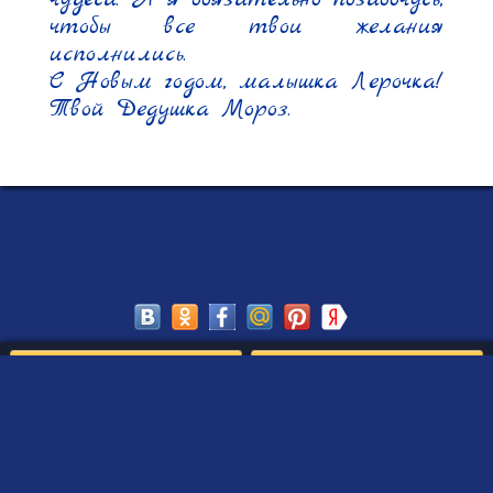
чтобы все твои желания 
исполнились.

С Новым годом, малышка Лерочка!

Твой Дедушка Мороз.
Сохранить
Редактировать
Создать такое письмо
от Деда Мороза