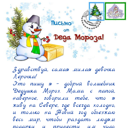
Здравствуй, самая милая девочка 
Лерочка!

Это пишу я – добрый волшебник 
Дедушка Мороз. Мама с папой, 
наверное, говорили тебе, что я 
живу на Севере, где всегда холодно, 
и только на Новый год объезжаю 
весь мир, чтобы раздать людям 
подарки и принести им чудо. 