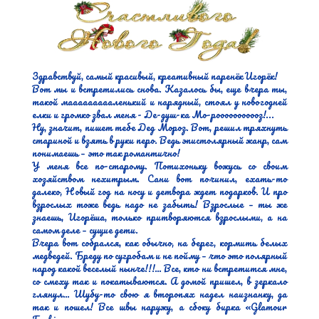
Здравствуй, самый красивый, креативный паренёк Игорёк!

Вот мы и встретились снова. Казалось бы, еще вчера ты, 
такой маааааааааленький и нарядный, стоял у новогодней 
елки и громко звал меня - Де-душ-ка Мо-рооооооооооз!...

Ну, значит, пишет тебе Дед Мороз. Вот, решил тряхнуть 
стариной и взять в руки перо. Ведь эпистолярный жанр, сам 
понимаешь – это так романтично!

У меня все по-старому. Потихоньку вожусь со своим 
хозяйством нехитрым. Сани вот починил, ехать-то 
далеко, Новый год на носу и детвора ждет подарков. И про 
взрослых тоже ведь надо не забыть! Взрослые – ты же 
знаешь, Игорёша, только притворяются взрослыми, а на 
самом деле – сущие дети.

Вчера вот собрался, как обычно, на берег, кормить белых 
медведей. Бреду по сугробам и не пойму – что это полярный 
народ какой веселый нынче!!!… Все, кто ни встретится мне, 
со смеху так и покатываются. А домой пришел, в зеркало 
глянул… Шубу-то свою я второпях надел наизнанку, да 
так и пошел! Все швы наружу, а сбоку бирка «Glamour 