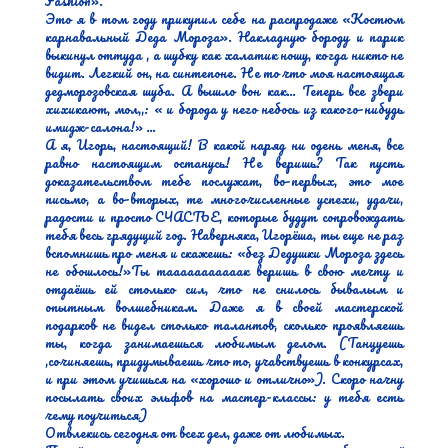
Fashion».

Это я в том году прикупил себе на распродаже «Костюм 
карнавальный Деда Мороза». Накладную бороду и парик 
выкинул оттуда , а шубку как халатик ношу, когда никто не 
видит. Легкий он, на синтепоне. Не то что моя настоящая 
дедморозовская шуба. А вышло вон как… Теперь все звери 
хихикают, мол,,: « и борода у него небось из какого-нибудь 
имидж-салона!» …

А я, Игорь, настоящий! В какой наряд ни одень меня, все 
равно настоящим останусь! Не веришь? Так пусть 
доказательством тебе послужат, во-первых, это мое 
письмо, а во-вторых, те многочисленные успехи, удачи, 
радости и просто СЧАСТЬЕ, которые будут сопровождать 
тебя весь грядущий год. Наверняка, Игорёша, ты еще не раз 
вспомнишь про меня и скажешь: «без Дедушки Мороза здесь 
не обошлось!»Ты тааааааааааак веришь в свою мечту и 
отдаёшь ей столько сил, что не снилось бывалым и 
опытным волшебникам. Даже я в своей мастерской 
подарков не видел столько талантов, сколько проявляешь 
ты, когда занимаешься любимым делом. (Танцуешь 
,сочиняешь, придумываешь что то, учавствуешь в конкурсах, 
и при этом учишься на «хорошо и отлично»). Скоро начну 
посылать своих эльфов на мастер-классы: у тебя есть 
чему поучиться)

Отвлекись сегодня от всех дел, даже от любимых.
