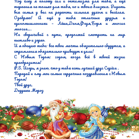
Под ёлку я положу сил и оптимизма для тебя, а ещё 
терпения не только для тебя, но и твоих близких. Видать 
вся семья у вас на редкость сильная духом и весёлая. 
Одобряю! А ещё у тебя отличные друзья и 
единомышленники – Лёша,Даня,Федя,Боря и многие 
многие….

Не сворачивай с пути, продолжай смотреть на мир 
пытливо и зорко.

И я обещаю тебе: все твои мечты обязательно сбудутся, а 
стремления обязательно приведут к цели!

С Новым Годом: годом, когда всё в твоей жизни 
преобразится!

P.S. Игорь, я знаю, что у тебя есть лучший друг Серёга .

Передай и ему мои самые сердечные поздравления с Новым 
Годом!

Твой друг,

Дедушка Мороз 