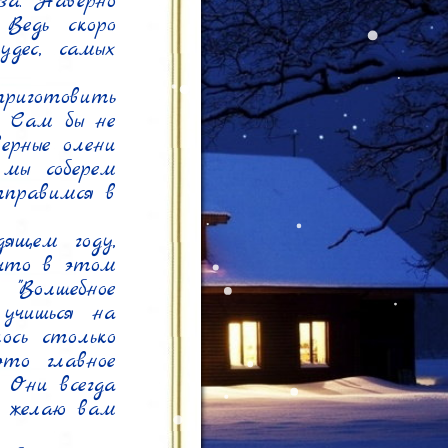
а. Наверно 
Ведь скоро 
дес, самых 
риготовить 
 Сам бы не 
ерные олени 
мы соберем 
правимся в 
щем году, 
 что в этом 
Волшебное 
учишься на 
сь столько 
то главное 
 Они всегда 
 желаю вам 