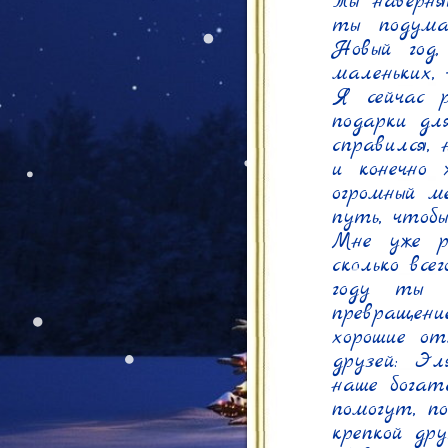
Ты наверня
ты подумал
Новый год,
маленьких, 
Я сейчас р
подарки дл
справился, 
и конечно 
огромный м
путь, чтобы
Мне уже р
сколько все
году ты с
превращени
хорошие от
друзей: Эл
наше богатс
помогут, п
крепкой дру