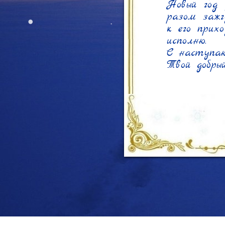
Новый год 
разом зажг
к его прихо
исполню.

С наступаю
Твой добры