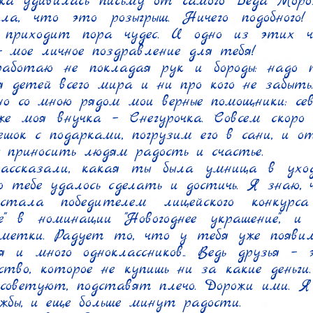
ка удивилась письму от самого Деда Мороз
а, что это розыгрыш. Ничего подобного! 
 приходит пора чудес. И одно из этих чу
- мое личное поздравление для тебя!

аботаю не покладая рук и бороды: надо п
я детей всего мира и ни про кого не забыть.
но со мною рядом мои верные помощники: сев
же моя внучка – Снегурочка. Совсем скоро 
ешок с подарками, погрузим его в сани, и от
 приносить людям радость и счастье.

ассказали, какая ты была умница в уходя
го тебе удалось сделать и достичь. Я знаю,
тала победителем лицейского конкурса "
е" в номинации "Новогоднее украшение", и 
метки. Радует то, что у тебя уже появило
я и много одноклассников.. Ведь друзья – э
тво, которое не купишь ни за какие деньги.
осоветуют, подставят плечо. Дорожи ими. Я
жбы, и еще больше минут радости.
