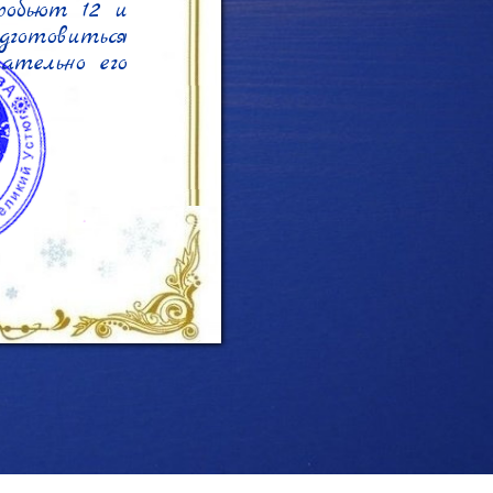
обьют 12 и 
готовиться 
ательно его 