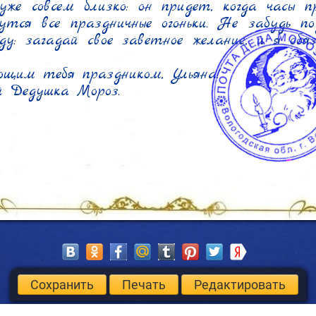
уже совсем близко: он придет, когда часы пр
утся все праздничные огоньки. Не забудь под
ду: загадай свое заветное желание, и я обяз
щим тебя праздником, Ульяна!

й Дедушка Мороз.
Сохранить
Печать
Редактировать