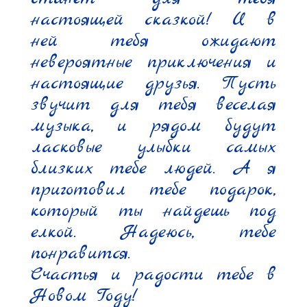
настоящей сказкой! И в 
ней тебя ожидают 
невероятные приключения и 
настоящие друзья. Пусть 
звучит для тебя веселая 
музыка, и рядом будут 
ласковые улыбки самых 
близких тебе людей. А я 
приготовил тебе подарок, 
который ты найдешь под 
елкой. Надеюсь, тебе 
понравится.

Счастья и радости тебе в 
Новом Году!
