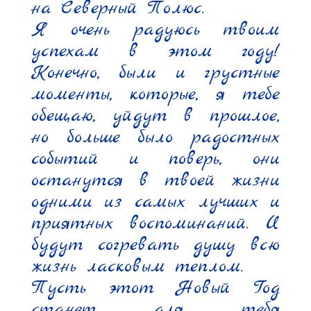
на Северный Полюс.

Я очень радуюсь твоим 
успехам в этом году! 
Конечно, были и грустные 
моменты, которые, я тебе 
обещаю, уйдут в прошлое, 
но больше было радостных 
событий и поверь, они 
останутся в твоей жизни 
одними из самых лучших и 
приятных воспоминаний. И 
будут согревать душу всю 
жизнь ласковым теплом.

Пусть этот Новый Год 
станет для тебя 