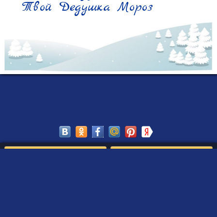
Твой Дедушка Мороз
Сохранить
Редактировать
Создать такое письмо
от Деда Мороза