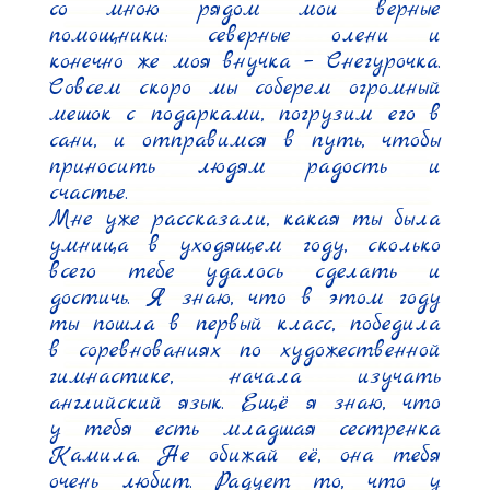
со мною рядом мои верные 
помощники: северные олени и 
конечно же моя внучка – Снегурочка. 
Совсем скоро мы соберем огромный 
мешок с подарками, погрузим его в 
сани, и отправимся в путь, чтобы 
приносить людям радость и 
счастье.

Мне уже рассказали, какая ты была 
умница в уходящем году, сколько 
всего тебе удалось сделать и 
достичь. Я знаю, что в этом году 
ты пошла в первый класс, победила 
в соревнованиях по художественной 
гимнастике, начала изучать 
английский язык. Ещё я знаю, что 
у тебя есть младшая сестренка 
Камила. Не обижай её, она тебя 
очень любит. Радует то, что у 