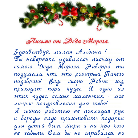
Здравствуй, милая Альбина !

Ты наверняка удивилась письму от 
самого Деда Мороза. Наверно ты 
подумала, что это розыгрыш. Ничего 
подобного! Ведь скоро Новый год, 
приходит пора чудес. И одно из 
этих чудес, самых маленьких, - мое 
личное поздравление для тебя!

Я сейчас работаю не покладая рук 
и бороды: надо приготовить подарки 
для детей всего мира и ни про кого 
не забыть. Сам бы не справился, но 