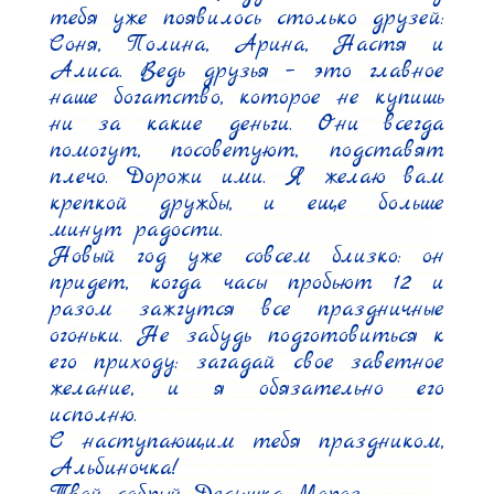
тебя уже появилось столько друзей: 
Соня, Полина, Арина, Настя и 
Алиса. Ведь друзья – это главное 
наше богатство, которое не купишь 
ни за какие деньги. Они всегда 
помогут, посоветуют, подставят 
плечо. Дорожи ими. Я желаю вам 
крепкой дружбы, и еще больше 
минут радости.

Новый год уже совсем близко: он 
придет, когда часы пробьют 12 и 
разом зажгутся все праздничные 
огоньки. Не забудь подготовиться к 
его приходу: загадай свое заветное 
желание, и я обязательно его 
исполню.

С наступающим тебя праздником, 
Альбиночка!
