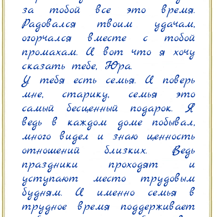
за тобой все это время. 
Радовался твоим удачам, 
огорчался вместе с тобой 
промахам. И вот что я хочу 
сказать тебе, Юра.

У тебя есть семья. И поверь 
мне, старику, семья это 
самый бесценный подарок. Я 
ведь в каждом доме побывал, 
много видел и знаю ценность 
отношений близких. Ведь 
праздники проходят и 
уступают место трудовым 
будням. И именно семья в 
трудное время поддерживает 