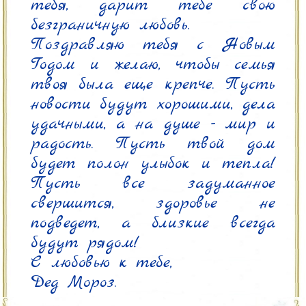
тебя, дарит тебе свою 
безграничную любовь.

Поздравляю тебя с Новым 
Годом и желаю, чтобы семья 
твоя была еще крепче. Пусть 
новости будут хорошими, дела 
удачными, а на душе - мир и 
радость. Пусть твой дом 
будет полон улыбок и тепла! 
Пусть все задуманное 
свершится, здоровье не 
подведет, а близкие всегда 
будут рядом!

С любовью к тебе,

Дед Мороз.