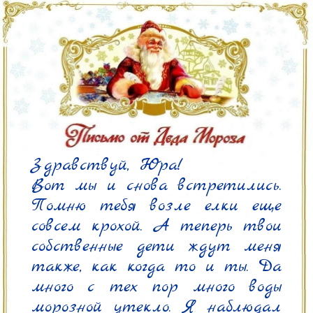
Здравствуй, Юра!

Вот мы и снова встретились. 
Помню тебя возле елки еще 
совсем крохой. А теперь твои 
собственные дети ждут меня 
также, как когда то и ты. Да 
много с тех пор много воды 
морозной утекло. Я наблюдал 