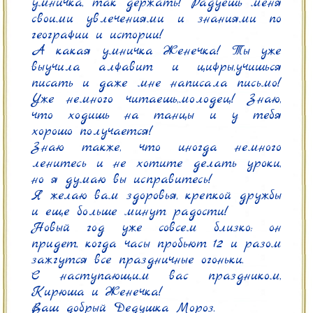
умничка, так держать! Радуешь меня 
своими увлечениями и знаниями по 
географии и истории!

А какая умничка Женечка! Ты уже 
выучила алфавит и цифры,учишься 
писать и даже мне написала письмо! 
Уже немного читаешь,молодец! Знаю, 
что ходишь на танцы и у тебя 
хорошо получается!

Знаю также, что иногда немного 
ленитесь и не хотите делать уроки, 
но я думаю вы исправитесь!

Я желаю вам здоровья, крепкой дружбы 
и еще больше минут радости!

Новый год уже совсем близко: он 
придет, когда часы пробьют 12 и разом 
зажгутся все праздничные огоньки.

С наступающим вас праздником, 
Кирюша и Женечка!

Ваш добрый Дедушка Мороз.