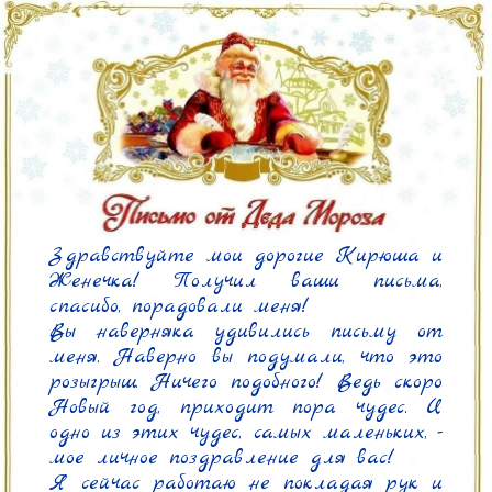
Здравствуйте мои дорогие Кирюша и 
Женечка! Получил ваши письма, 
спасибо, порадовали меня!

Вы наверняка удивились письму от 
меня. Наверно вы подумали, что это 
розыгрыш. Ничего подобного! Ведь скоро 
Новый год, приходит пора чудес. И 
одно из этих чудес, самых маленьких, - 
мое личное поздравление для вас!

Я сейчас работаю не покладая рук и 