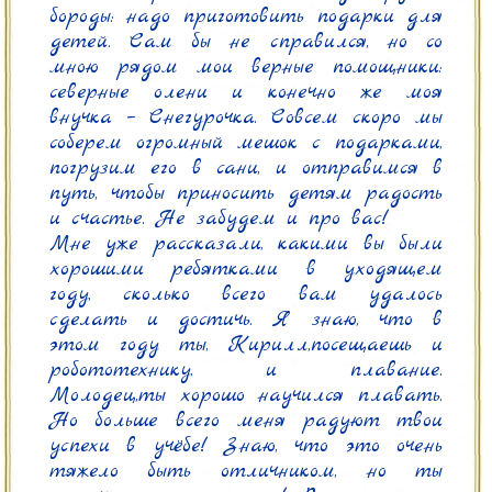
бороды: надо приготовить подарки для 
детей. Сам бы не справился, но со 
мною рядом мои верные помощники: 
северные олени и конечно же моя 
внучка – Снегурочка. Совсем скоро мы 
соберем огромный мешок с подарками, 
погрузим его в сани, и отправимся в 
путь, чтобы приносить детям радость 
и счастье. Не забудем и про вас!

Мне уже рассказали, какими вы были 
хорошими ребятками в уходящем 
году, сколько всего вам удалось 
сделать и достичь. Я знаю, что в 
этом году ты, Кирилл,посещаешь и 
робототехнику, и плавание. 
Молодец,ты хорошо научился плавать. 
Но больше всего меня радуют твои 
успехи в учёбе! Знаю, что это очень 
тяжело быть отличником, но ты 