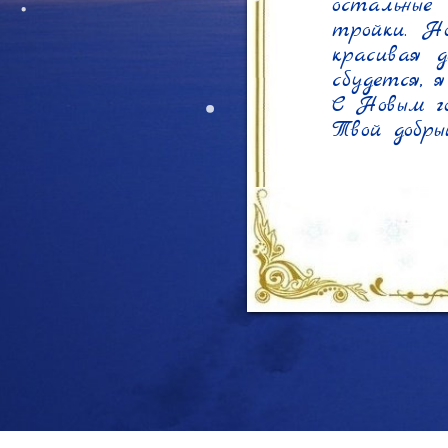
остальные
тройки. Н
красивая д
сбудется, я
С Новым го
Твой добры