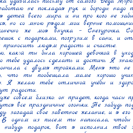
ка удивилась письму от самого Деда Мороза
аботаю не покладая рук и бороды: надо п
я детей всего мира и ни про кого не забы
ся, но со мною рядом мои верные помощники
онечно же моя внучка – Снегурочка. Сов
ешок с подарками, погрузим в сани, и от
ы приносить людям радость и счастье.

, какой ты была хорошей девочкой в уход
его тебе удалось сделать и достичь. Я знаю
ончила с двумя тройками. Меня это не п
, что ты пообещала маме хорошо учи
я. Я желаю тебе отличной учёбы и здоро
ут радости.

уже совсем близко: он придет, когда часы пр
утся все праздничные огоньки. Не забудь под
ду: загадай свое заветное желание, и я его
. В одном из писем ты написала, чтобы 
й нибудь подарок, вот я исполнил твоё ж