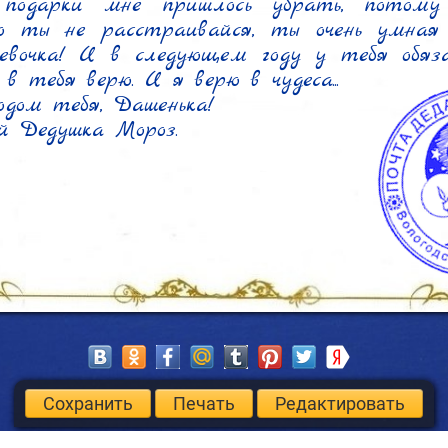
 подарки мне пришлось убрать, потому 
о ты не расстраивайся, ты очень умная и
евочка! И в следующем году у тебя обяза
 в тебя верю. И я верю в чудеса...

дом тебя, Дашенька!

й Дедушка Мороз.
Сохранить
Печать
Редактировать