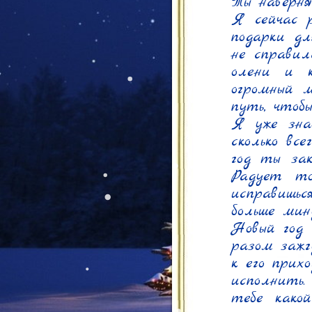
Ты наверня
Я сейчас р
подарки дл
не справил
олени и к
огромный м
путь, чтоб
Я уже знаю
сколько вс
год ты зак
Радует то
исправишьс
больше мин
Новый год 
разом зажг
к его прихо
исполнить
тебе како