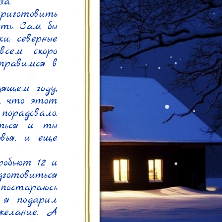
.

риготовить 
ть. Сам бы 
: северные 
сем скоро 
правимся в 
ящем году, 
, что этот 
орадовало. 
ться и ты 
вья, и еще 
обьют 12 и 
готовиться 
 постараюсь 
я подарил 
елание. А 