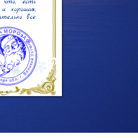
что, есть 
 хорошая, 
тельно все 