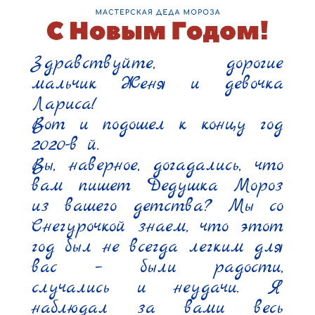
Здравствуйте, дорогие 
мальчик Женя и девочка 
Лариса!

Вот и подошел к концу год 
2020-в й.

Вы, наверное, догадались, что 
вам пишет Дедушка Мороз 
из вашего детства? Мы со 
Снегурочкой знаем, что этот 
год был не всегда легким для 
вас – были радости, 
случались и неудачи. Я 
наблюдал за вами весь 