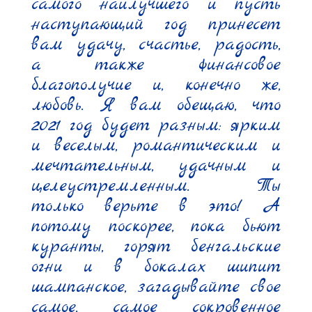
самого наилучшего и пусть 
наступающий год принесет 
вам удачу, счастье, радость, 
а также финансовое 
благополучие и, конечно же, 
любовь. Я вам обещаю, что 
2021 год будет разным: ярким 
и веселым, романтическим и 
мечтательным, удачным и 
целеустремленным. Ты 
только верьте в это! А 
потому поскорее, пока бьют 
куранты, горят бенгальские 
огни и в бокалах шипит 
шампанское, загадывайте свое 
самое, самое сокровенное 