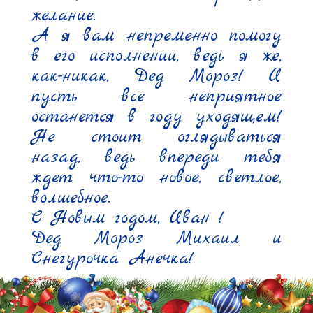
желание.

А я вам непременно помогу 
в его исполнении, ведь я же, 
как-никак, Дед Мороз! И 
пусть все неприятное 
останется в году уходящем! 
Не стоит оглядываться 
назад, ведь впереди тебя 
ждет что-то новое, светлое, 
волшебное.

С Новым годом, Иван !

Дед Мороз Михаил и 
Снегурочка Анечка! 