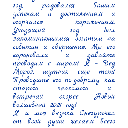
год, радовался вашим 
успехам и достижениям и 
огорчался поражениям. 
Уходящий год был 
запоминающимся, богатым на 
события и свершения. Мы его 
короновали и давайте 
проводим с миром! Я – Дед 
Мороз, шутник ещё тот! 
Проводите его по-доброму, как 
старого знакомого и… 
встречай скорее Новый 
волшебный 2021 год!

Я и моя внучка Снегурочка 
от всей души желаем всего 