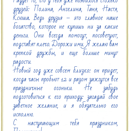
Радует то, что у тебя уже появилось столько 
друзей: Полина, Ангелина, Таня, Настя, 
Ксюша.. Ведь друзья – это главное наше 
богатство, которое не купишь ни за какие 
деньги. Они всегда помогут, посоветуют, 
подставят плечо. Дорожи ими. Я желаю вам 
крепкой дружбы, и еще больше минут 
радости.

Новый год уже совсем близко: он придет, 
когда часы пробьют 12 и разом зажгутся все 
праздничные огоньки. Не забудь 
подготовиться к его приходу: загадай свое 
заветное желание, и я обязательно его 
исполню.

С наступающим тебя праздником, 