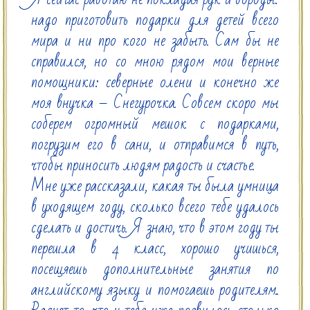
надо приготовить подарки для детей всего 
мира и ни про кого не забыть. Сам бы не 
справился, но со мною рядом мои верные 
помощники: северные олени и конечно же 
моя внучка – Снегурочка. Совсем скоро мы 
соберем огромный мешок с подарками, 
погрузим его в сани, и отправимся в путь, 
чтобы приносить людям радость и счастье.

Мне уже рассказали, какая ты была умница 
в уходящем году, сколько всего тебе удалось 
сделать и достичь. Я знаю, что в этом году ты 
перешла в 4 класс, хорошо учишься, 
посещяешь дополнительные занятия по 
английскому языку и помогаешь родителям.. 