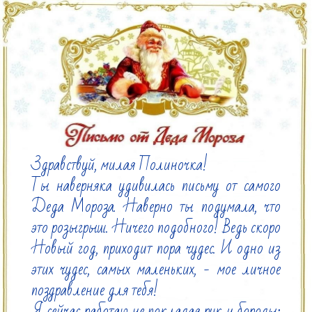
Здравствуй, милая Полиночка!

Ты наверняка удивилась письму от самого 
Деда Мороза. Наверно ты подумала, что 
это розыгрыш. Ничего подобного! Ведь скоро 
Новый год, приходит пора чудес. И одно из 
этих чудес, самых маленьких, - мое личное 
поздравление для тебя!

Я сейчас работаю не покладая рук и бороды: 