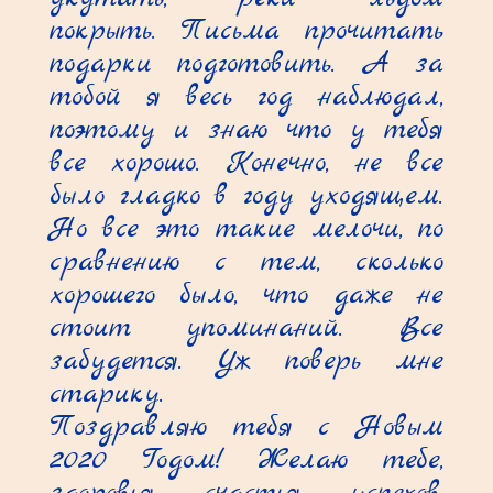
покрыть. Письма прочитать 
подарки подготовить. А за 
тобой я весь год наблюдал, 
поэтому и знаю что у тебя 
все хорошо. Конечно, не все 
было гладко в году уходящем. 
Но все это такие мелочи, по 
сравнению с тем, сколько 
хорошего было, что даже не 
стоит упоминаний. Все 
забудется. Уж поверь мне 
старику.

Поздравляю тебя с Новым 
2020 Годом! Желаю тебе, 