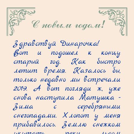
Здравствуй Динарочка!

Вот и подошел к концу 
старый год. Как быстро 
летит время. Казалось бы, 
только недавно мы встречали 
2019. А вот погляди ж, уже 
снова наступила Матушка - 
Зима с серебряными 
снегопадами. Хлопот у меня 
прибавилось. Землю снежком 
укутать, реки льдом 