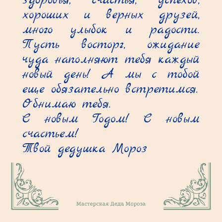
здоровья, счастья, успехов, 
хороших и верных друзей, 
много улыбок и радости. 
Пусть восторг, ожидание 
чуда наполняют тебя каждый 
новый день! А мы с тобой 
еще обязательно встретимся.

Обнимаю тебя.

С новым Годом! С новым 
счастьем!

Твой дедушка Мороз