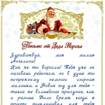
Здравствуй, моя милая 
Ангелина!

Как же ты выросла! Тебя уже не 
назовешь ребенком, но в душе ты 
по-прежнему немного озорная 
малышка, и Новый год для тебя – 
такой же волшебный праздник, как 
и раньше. Было время, когда я 
просто подкладывал для тебя 