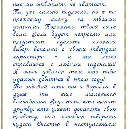
письма ответить не хватает...

Ты уже сильно подросла, но я по-
прежнему слежу за твоими 
успехами. Поражаюсь твоей силе 
воли. Если будет непросто или 
предстоит сделать сложный 
выбор, вспомни о своем твердом 
характере – и ты легко 
справишься с любыми задачами! 
Я очень доволен тем, что тебе 
удалось добиться в этом году!

Не забывай хоть ты и выросла: в 
душе ты еще маленькая 
волшебница. Ведь тот, кто ценит 
дружбу, кто умеет доказать свою 
правоту, сам способен творить 
чудеса. Счастья в наступающем 