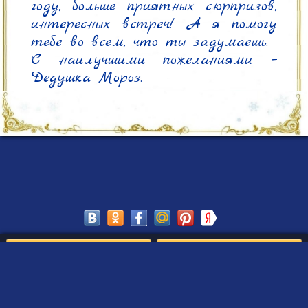
году, больше приятных сюрпризов, 
интересных встреч! А я помогу 
тебе во всем, что ты задумаешь.

С наилучшими пожеланиями – 
Дедушка Мороз.
Сохранить
Редактировать
Создать такое письмо
от Деда Мороза