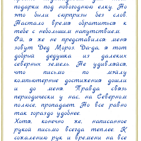
подарки под новогоднюю елку. Но 
это были сюрпризы без слов. 
Настало время обратиться к 
тебе с небольшим напутствием.

Ой, я же не представился: меня 
зовут Дед Мороз. Да-да, я тот 
добрый дедушка из далеких 
северных земель. Не удивляйся, 
что письмо по мэйлу 
компьютерные достижения дошли 
и до меня. Правда связь 
периодически у нас, на Северном 
полюсе, пропадает. Но все равно 
так гораздо удобнее.

Хотя, конечно же, написанное 
рукой письмо всегда теплее. К 
сожалению рук и времени на все 