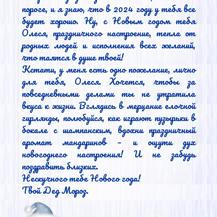
пороге, и я знаю, что в 2024 году у тебя все 
будет хорошо. Ну, с Новым годом тебя 
Олеся, праздничного настроение, тепла от 
родных людей и исполнения всех желаний, 
что таятся в душе твоей!

Кстати, у меня есть одно пожелание, лично 
для тебя, Олеся. Хочется, чтобы за 
повседневными делами ты не утратила 
вкуса к жизни. Вглядись в мерцание елочной 
гирлянды, полюбуйся, как играют пузырьки в 
бокале с шампанским, вдохни праздничный 
аромат мандаринов – и ощути дух 
новогоднего настроения! И не забудь 
поздравить близких.

Нескучного тебе Нового года!

Твой Дед Мороз.