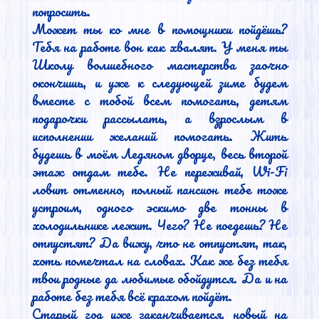
попросить.

Может ты ко мне в помощники пойдёшь? 
Тебя на работе вон как хвалят. У меня ты 
Школу волшебного мастерства заочно 
окончишь, и уже к следующей зиме будем 
вместе с тобой всем помогать, детям 
подарочки рассылать, а взрослым в 
исполнении желаний помогать. Жить 
будешь в моём Ледяном дворце, весь второй 
этаж отдам тебе. Не переживай, Wi-Fi 
ловит отменно, полный пансион тебе тоже 
устроим, одного эскимо две тонны в 
холодильнике лежит. Чего? Не поедешь? Не 
отпустят? Да вижу, что не отпустят, так, 
хоть помечтал на словах. Как же без тебя 
твои родные да любимые обойдутся. Да и на 
работе без тебя всё крахом пойдёт.

Старый год уже заканчивается, новый на 