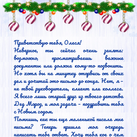
Приветствую тебя, Олеся!

Наверное, ты сейчас очень занята: 
возможно, просматриваешь важные 
документы или должна кому-то позвонить. 
Но хотя бы на минутку оторвись от своих 
дел и дочитай это письмо до конца. Нет, я – 
не твой руководитель, клиент или коллега. 
Я всего лишь старый друг из твоего детства 
Дед Мороз, и моя задача – поздравить тебя 
с Новым годом.

Помнишь, как ты еще маленькой писала мне 
письма? Теперь пришла моя очередь 
написать тебе ответ. Хочу тебя кое о чем 