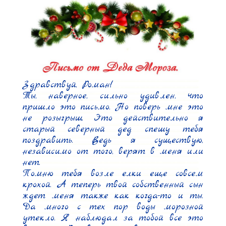
Здравствуй, Роман!

Ты, наверное, сильно удивлен, что 
пришло это письмо. Но поверь мне это 
не розыгрыш. Это действительно я 
старый северный дед спешу тебя 
поздравить. Ведь я существую, 
независимо от того, верят в меня или 
нет.

Помню тебя возле елки еще совсем 
крохой. А теперь твой собственный сын 
ждет меня также как когда-то и ты. 
Да много с тех пор воды морозной 
утекло. Я наблюдал за тобой все это 