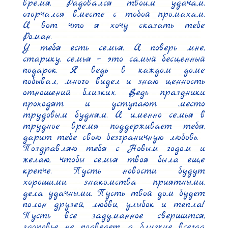
время. Радовался твоим удачам, 
огорчался вместе с тобой промахам. 
И вот что я хочу сказать тебе 
Роман.

У тебя есть семья. И поверь мне, 
старику, семья – это самый бесценный 
подарок. Я ведь в каждом доме 
побывал, много видел и знаю ценность 
отношений близких. Ведь праздники 
проходят и уступают место 
трудовым будням. И именно семья в 
трудное время поддерживает тебя, 
дарит тебе свою безграничную любовь.

Поздравляю тебя с Новым годом и 
желаю, чтобы семья твоя была еще 
крепче. Пусть новости будут 
хорошими, знакомства приятными, 
дела удачными. Пусть твой дом будет 
полон друзей, любви, улыбок и тепла! 
Пусть все задуманное свершится, 
здоровье не подведет, а близкие всегда 