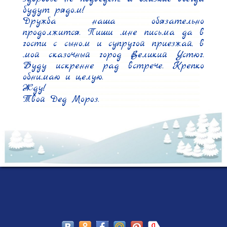
будут рядом!

Дружба наша обязательно 
продолжится. Пиши мне письма да в 
гости с сыном и супругой приезжай, в 
мой сказочный город Великий Устюг. 
Буду искренне рад встрече. Крепко 
обнимаю и целую.

Жду!

Твой Дед Мороз.