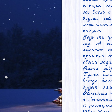
которые ч
обо всем: 
ведешь се
любознат
получше.

Ведь ты у
год. А ещ
желания, 
приятно, ч
своим роди
Расти добр
Пусть мам
всегда был
будет заме
Обязательн
я обязатель
С наступаю