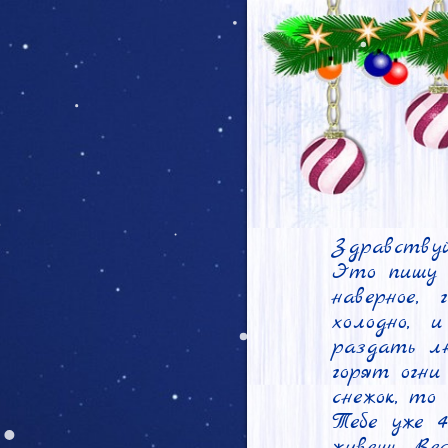
Здравствуй
Это пишу я
наверное,
холодно, 
раздать лю
горят огни
снежок, то
Тебе уже 4
живешь. Ве