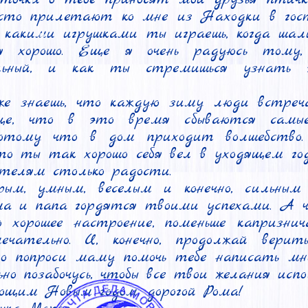
асто прилетают ко мне из Находки в гост
с какими игрушками ты играешь, когда шали
бя хорошо. Еще я очень радуюсь тому,
ельный, и как ты стремишься узнать 
же знаешь, что каждую зиму люди встреч
е, что в это время сбываются самые
потому что в дом приходит волшебство. 
то ты так хорошо себя вел в уходящем год
телям столько радости.

ым, умным, веселым и конечно, сильным 
а и папа гордятся твоими успехами. А чт
о хорошее настроение, поменьше капризнич
чательно. И, конечно, продолжай верить
о попроси маму помочь тебе написать мне
но позабочусь, чтобы все твои желания испол
щим Новым годом, дорогой Рома!
