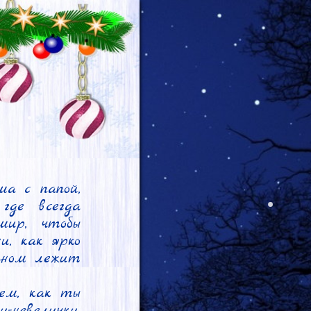
а с папой, 
де всегда 
ир, чтобы 
, как ярко 
кном лежит 
ем, как ты 
невелички, 