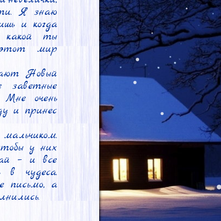
и. Я знаю 
шь и когда 
 какой ты 
этот мир 
ают Новый 
 заветные 
Мне очень 
у и принес 
мальчиком. 
обы у них 
ай – и все 
 в чудеса. 
 письмо, а 
нились.
