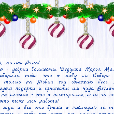
, малыш Рома!

 – добрый волшебник Дедушка Мороз. Мам
 говорили тебе, что я живу на Севере, г
и только на Новый год объезжаю весь м
дям подарки и принести им чудо. Взгляни
 на елочках - это я постарался, если за о
 это тоже моя работа!

 года, и все это время я наблюдаю за т
сточки о тебе приносят мои друзья птички-