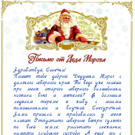
Здравствуй, Сонечка!

Пишет тебе добрый Дедушка Мороз с 
далёкого северного края. Ты ведь уже знаешь 
про меня, старого северного волшебника, 
хозяина вьюг и метелей? В большом 
ледяном тереме я живу с моими 
помощниками и внучкой Снегурочкой. 
Зима пришла и прибавилось у меня 
хлопот. Отпустить северные ветры гулять 
по всей земле, рассыпать снежинки, 
намести глубокие сугробы. А ещё мы с 