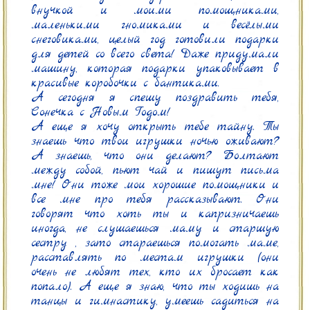
внучкой и моими помощниками, 
маленькими гномиками и весёлыми 
снеговиками, целый год готовили подарки 
для детей со всего света! Даже придумали 
машину, которая подарки упаковывает в 
красивые коробочки с бантиками.

А сегодня я спешу поздравить тебя, 
Сонечка с Новым Годом!

А еще я хочу открыть тебе тайну. Ты 
знаешь что твои игрушки ночью оживают? 
А знаешь, что они делают? Болтают 
между собой, пьют чай и пишут письма 
мне! Они тоже мои хорошие помощники и 
все мне про тебя рассказывают. Они 
говорят что хоть ты и капризничаешь 
иногда, не слушаешься маму и старшую 
сестру , зато стараешься помогать маме, 
расставлять по местам игрушки (они 
очень не любят тех, кто их бросает как 
попало). А еще я знаю, что ты ходишь на 
танцы и гимнастику, умеешь садиться на 