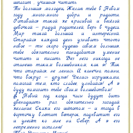
шпагат , учишься читать.

Ты большая молодец. Желаю тебе в Новом 
году много-много добра и радости. 
Оставайся такой же красивой и весёлой 
девочкой — радуй родителей, верь в чудеса. 
Мир такой большой и интересный. 
Старайся каждый день узнавать что-то 
новое — ты скоро будешь совсем большая, 
тебе обязательно понадобится умение 
читать и писать. Без него никогда не 
станешь таким волшебником, как я! Так 
что старайся, не ленись. И конечно, помни, 
что вокруг — друзья! Делись игрушками, 
помогай тем, кто слабее, улыбайся! А я 
буду помогать тебе своим волшебством!

В Новый год, когда часы будут бить 
двенадцать раз, обязательно загадай 
желание. Скажи его шёпотом — и тогда в 
форточку влетит ветерок, подхватит его 
и унесёт ко мне на Север. А я его 
непременно исполню!
