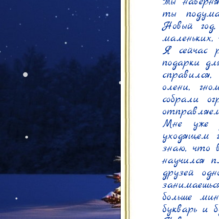
Ты наверня
ты подумал
Новый год,
маленьких, 
Я сейчас р
подарки дл
справился,
олени, гн
собрали ог
отправляем
Мне уже р
уходящем г
знаю, что 
научился п
друзей одн
занимаешь
больше ми
букварь и б