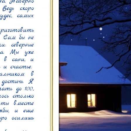
а. Наверно 
Ведь скоро 
дес, самых 
риготовить 
 Сам бы не 
: северные 
а. Мы уже 
 в сани, и 
и счастье.

льчиком в 
достичь. Я 
ть до 100, 
сь столько 
 ты вместе 
бы, и еще 
о осилишь 