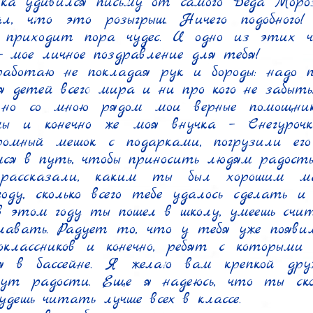
ка удивился письму от самого Деда Мороз
, что это розыгрыш. Ничего подобного! 
 приходит пора чудес. И одно из этих чу
- мое личное поздравление для тебя!

аботаю не покладая рук и бороды: надо п
я детей всего мира и ни про кого не забыть.
 но со мною рядом мои верные помощники
омы и конечно же моя внучка – Снегурочк
ромный мешок с подарками, погрузили его
ся в путь, чтобы приносить людям радость 
ассказали, каким ты был хорошим ма
оду, сколько всего тебе удалось сделать и 
в этом году ты пошел в школу, умеешь счита
лавать. Радует то, что у тебя уже появило
оклассников и конечно, ребят с которыми
ся в бассейне. Я желаю вам крепкой друж
нут радости. Еще я надеюсь, что ты скор
удешь читать лучше всех в классе.
