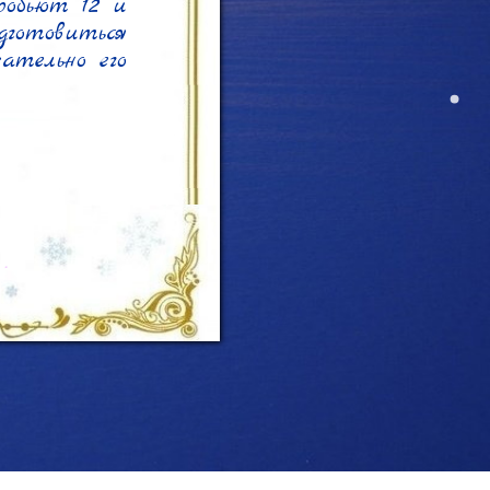
обьют 12 и 
готовиться 
ательно его 