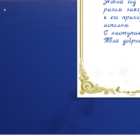
Новый год 
разом зажг
к его прихо
исполню.

С наступаю
Твой добры