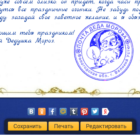
уже совсем близко: он придет, когда часы пр
утся все праздничные огоньки. Не забудь под
ду: загадай свое заветное желание, и я обяз
щим тебя праздником!

й Дедушка Мороз.
Сохранить
Печать
Редактировать