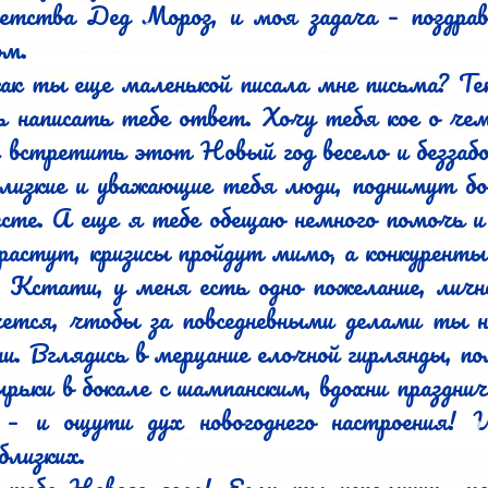
детства Дед Мороз, и моя задача – поздрав
м.

ак ты еще маленькой писала мне письма? Теп
ь написать тебе ответ. Хочу тебя кое о чем 
 встретить этот Новый год весело и беззабо
близкие и уважающие тебя люди, поднимут бок
сте. А еще я тебе обещаю немного помочь и у
растут, кризисы пройдут мимо, а конкуренты 
. Кстати, у меня есть одно пожелание, лично
тся, чтобы за повседневными делами ты н
ни. Вглядись в мерцание елочной гирлянды, пол
рьки в бокале с шампанским, вдохни праздни
 – и ощути дух новогоднего настроения! И
близких.
