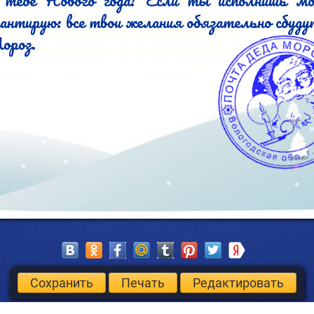
 тебе Нового года! Если ты исполнишь мо
рантирую: все твои желания обязательно сбудут
ороз.
Сохранить
Печать
Редактировать