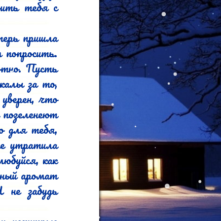
ить тебя с 
ерь пришла 
попросить. 
тно. Пусть 
алы за то, 
верен, что 
позеленеют 
 для тебя, 
е утратила 
юбуйся, как 
чный аромат 
 не забудь 