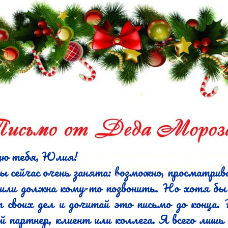
ю тебя, Юлия!

ы сейчас очень занята: возможно, просматрив
или должна кому-то позвонить. Но хотя бы 
 своих дел и дочитай это письмо до конца. 
й партнер, клиент или коллега. Я всего лишь 