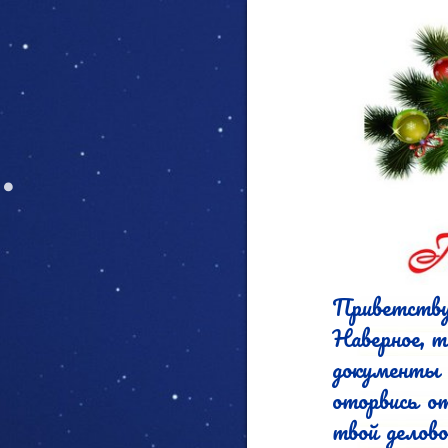
Приветству
Наверное, т
документы 
оторвись от
твой делово