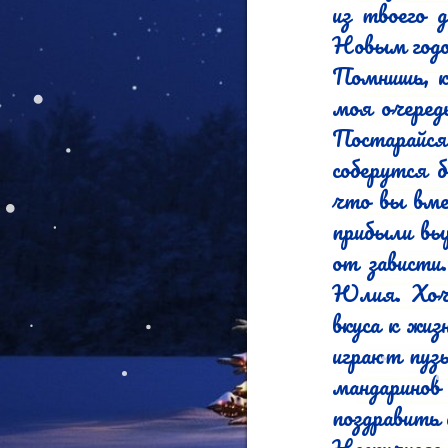
из твоего 
Новым годо
Помнишь, к
моя очеред
Постарайся
соберутся 
что вы вме
прибыли вы
от зависти
Юлия. Хоче
вкуса к жиз
играют пузы
мандаринов
поздравить 