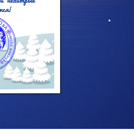
и нехитрые 
ся!
