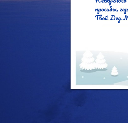
Нескучного
просьбы, га
Твой Дед М