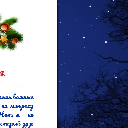
аешь важные 
на минутку 
Нет, я – не 
старый друг 