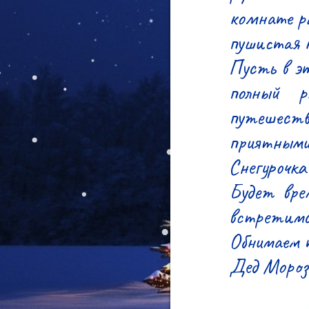
комнате ра
пушистая к
Пусть в эт
полный р
путешеств
приятными,
Снегурочка 
Будет вре
встретимся
Обнимаем т
Дед Мороз 