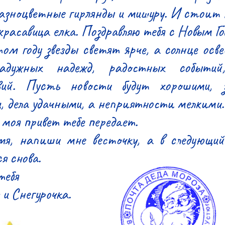
зноцветные гирлянды и мишуру. И стоит 
расавица елка. Поздравляю тебя с Новым Год
ом году звезды светят ярче, а солнце осве
адужных надежд, радостных событий
ий. Пусть новости будут хорошими, з
 дела удачными, а неприятности мелкими.

моя привет тебе передает.

мя, напиши мне весточку, а в следующий 
 снова.

ебя

и Снегурочка.