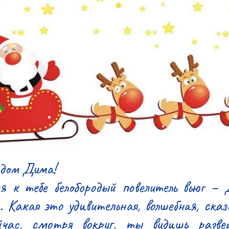
дом Дима!

 к тебе белобородый повелитель вьюг – 
.. Какая это удивительная, волшебная, сказо
ас, смотря вокруг, ты видишь разве