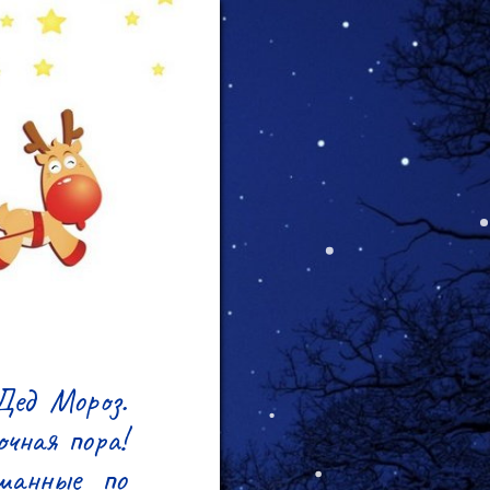
Дед Мороз. 
чная пора! 
шанные по 