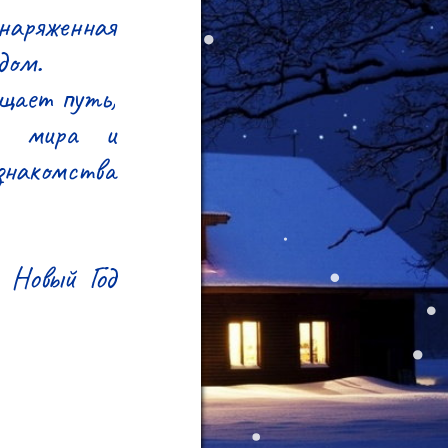
наряженная 
ом.

щает путь, 
, мира и 
накомства 
Новый Год 