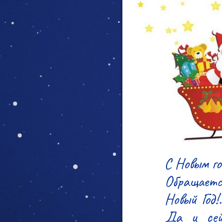
С Новым го
Обращается
Новый Год!
Да и сейч