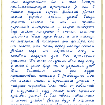
мне подготовить все к так быстро 
приближающемуся празднику. У нас, в 
нашем родном городе, Великий Устюг, 
земля, деревья, крыши домов всегда 
укрыты снегом, но, это не помеха 
хорошему настроения, а скорее наоборот, 
ведь можно поиграть в снежки, слепить 
снеговика. Нам здесь весело и мы никогда 
не мерзнем. В последние дни декабря, как 
ты знаешь, это месяц перед наступлением 
Нового года, мы наряжаем елку и 
готовим подарки для всех прилежных 
детишек. Ты тоже получишь свой под елку 
у тебя в доме. Ведь ты ее украсила уже? 
Мои волшебные сани уже ждут 
путешествия, поэтому в Новогоднюю ночь 
ты ложись спать, а проснешься утром – 
найдешь подарочек. Для тебя он особенный! 
В следующем году желаю тебе крепкого 
здоровья, успехов во всех твоих начинаниях 
и много улыбок! Всегда будь в хорошем 