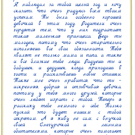
Я наблюдал за тобой целый год, и хочу 
сказать, что очень радуюсь всем твоим 
успехам. Ты была особенно хорошей 
девочкой в этом году. Родители очень 
гордятся тем, что у них подрастает 
такая маленькая принцесса. Ведь ты 
молодец, потому что очень старательно 
исполняешь все свои обязанности. Тебя 
хвалят не только мама и папа, а также 
и все близкие тебе люди. Радуешь ты и 
бабушек, и дедушек, когда приходишь в 
гости и рассказываешь новые стишки. 
Также мне очень нравится, что ты – 
искренняя, добрая и отзывчивая девочка, 
поэтому у тебя много друзей, которые 
очень любят играть с тобой. Теперь я 
расскажу тебе немного о себе. Только 
пускай это будет нашим с тобой 
секретом. А я живу не сам, с внучкой 
своей Снегурочкой и лесными 
обитателями, которые очень помогают 