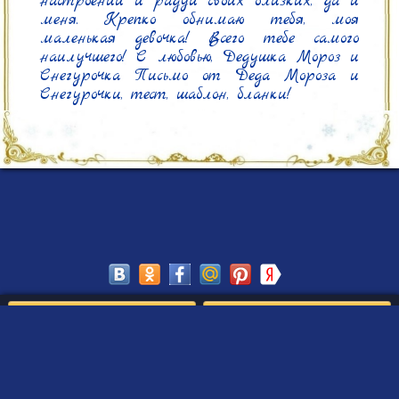
настроении и радуй своих близких, да и 
меня. Крепко обнимаю тебя, моя 
маленькая девочка! Всего тебе самого 
наилучшего! С любовью, Дедушка Мороз и 
Снегурочка Письмо от Деда Мороза и 
Снегурочки, тест, шаблон, бланки!
Сохранить
Редактировать
Создать такое письмо
от Деда Мороза