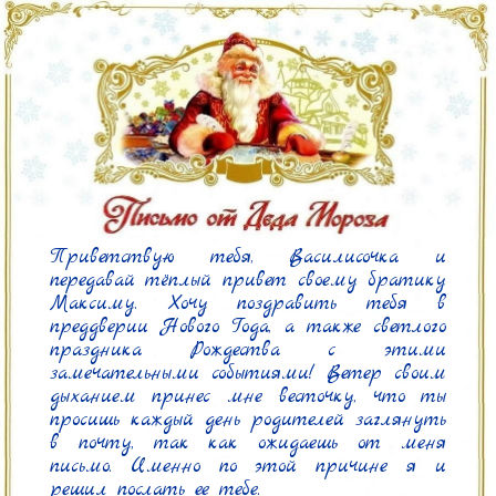
Приветствую тебя, Василисочка и 
передавай тёплый привет своему братику 
Максиму. Хочу поздравить тебя в 
преддверии Нового Года, а также светлого 
праздника Рождества с этими 
замечательными событиями! Ветер своим 
дыханием принес мне весточку, что ты 
просишь каждый день родителей заглянуть 
в почту, так как ожидаешь от меня 
письмо. Именно по этой причине я и 
решил послать ее тебе.
