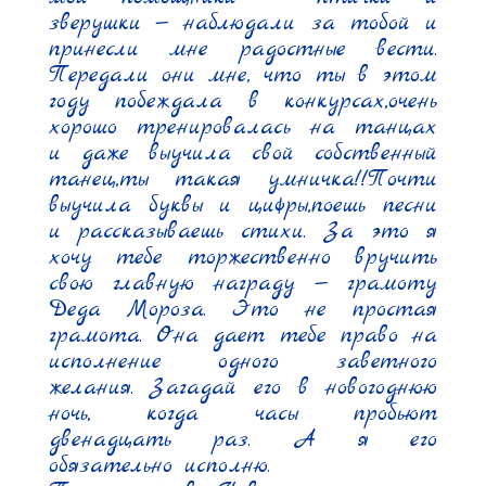
зверушки — наблюдали за тобой и 
принесли мне радостные вести. 
Передали они мне, что ты в этом 
году побеждала в конкурсах,очень 
хорошо тренировалась на танцах 
и даже выучила свой собственный 
танец,ты такая умничка!!Почти 
выучила буквы и цифры,поешь песни 
и рассказываешь стихи. За это я 
хочу тебе торжественно вручить 
свою главную награду — грамоту 
Деда Мороза. Это не простая 
грамота. Она дает тебе право на 
исполнение одного заветного 
желания. Загадай его в новогоднюю 
ночь, когда часы пробьют 
двенадцать раз. А я его 
обязательно исполню.
