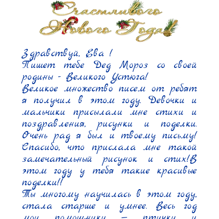
Здравствуй, Ева !

Пишет тебе Дед Мороз со своей 
родины - Великого Устюга!

Великое множество писем от ребят 
я получил в этом году. Девочки и 
мальчики присылали мне стихи и 
поздравления, рисунки и поделки. 
Очень рад я был и твоему письму! 
Спасибо, что прислала мне такой 
замечательный рисунок и стих!В 
этом году у тебя такие красивые 
поделки!!

Ты многому научилась в этом году, 
стала старше и умнее. Весь год 
мои помощники — птички и 