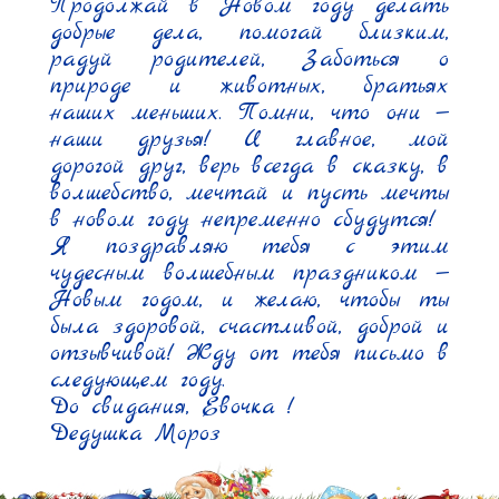
Продолжай в Новом году делать 
добрые дела, помогай близким, 
радуй родителей, Заботься о 
природе и животных, братьях 
наших меньших. Помни, что они — 
наши друзья! И главное, мой 
дорогой друг, верь всегда в сказку, в 
волшебство, мечтай и пусть мечты 
в новом году непременно сбудутся!

Я поздравляю тебя с этим 
чудесным волшебным праздником — 
Новым годом, и желаю, чтобы ты 
была здоровой, счастливой, доброй и 
отзывчивой! Жду от тебя письмо в 
следующем году.

До свидания, Евочка !

Дедушка Мороз