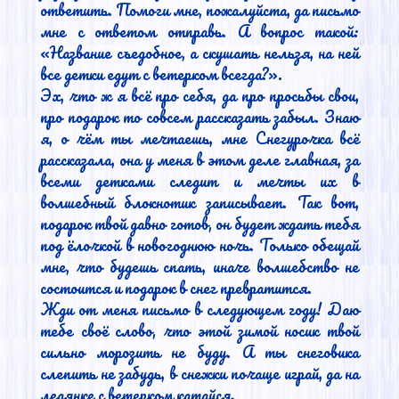
ответить. Помоги мне, пожалуйста, да письмо 
мне с ответом отправь. А вопрос такой: 
«Название съедобное, а скушать нельзя, на ней 
все детки едут с ветерком всегда?».

Эх, что ж я всё про себя, да про просьбы свои, 
про подарок то совсем рассказать забыл. Знаю 
я, о чём ты мечтаешь, мне Снегурочка всё 
рассказала, она у меня в этом деле главная, за 
всеми детками следит и мечты их в 
волшебный блокнотик записывает. Так вот, 
подарок твой давно готов, он будет ждать тебя 
под ёлочкой в новогоднюю ночь. Только обещай 
мне, что будешь спать, иначе волшебство не 
состоится и подарок в снег превратится.

Жди от меня письмо в следующем году! Даю 
тебе своё слово, что этой зимой носик твой 
сильно морозить не буду. А ты снеговика 
слепить не забудь, в снежки почаще играй, да на 
ледянке с ветерком катайся.
