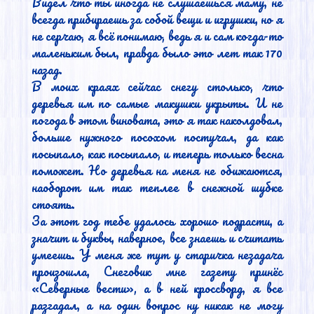
Видел что ты иногда не слушаешься маму, не 
всегда прибираешь за собой вещи и игрушки, но я 
не серчаю, я всё понимаю, ведь я и сам когда-то 
маленьким был, правда было это лет так 170 
назад.

В моих краях сейчас снегу столько, что 
деревья им по самые макушки укрыты. И не 
погода в этом виновата, это я так наколдовал, 
больше нужного посохом постучал, да как 
посыпало, как посыпало, и теперь только весна 
поможет. Но деревья на меня не обижаются, 
наоборот им так теплее в снежной шубке 
стоять.

За этот год тебе удалось хорошо подрасти, а 
значит и буквы, наверное, все знаешь и считать 
умеешь. У меня же тут у старичка незадача 
произошла, Снеговик мне газету принёс 
«Северные вести», а в ней кроссворд, я все 
разгадал, а на один вопрос ну никак не могу 