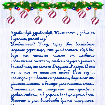
Здравствуй-здравствуй, Юлианочка , давно не 
виделись, целый год!

Улыбаешься? Вижу, через своё волшебное 
ледяное зеркальце, что улыбаешься. Ещё бы, 
ведь ты читаешь письмо от главного 
повелителя снежинок, от всемогущего зимнего 
волшебника, от самого Дедушки Мороза. А как 
же я мог не написать тебе? Весь год я 
наблюдал за твоими стараниями, видел как ты 
учишься читать, и быстро запоминаешь стихи. 
Занимаешься на актерском мастерстве с 
удовольствием, а в дефеле вообще лучше всех. 
Конечно и для баловства время находилось. 