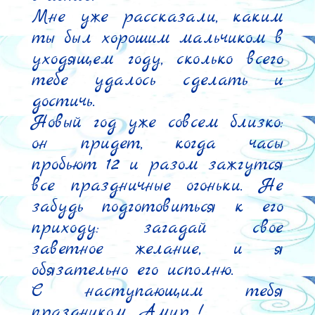
Мне уже рассказали, каким 
ты был хорошим мальчиком в 
уходящем году, сколько всего 
тебе удалось сделать и 
достичь.

Новый год уже совсем близко: 
он придет, когда часы 
пробьют 12 и разом зажгутся 
все праздничные огоньки. Не 
забудь подготовиться к его 
приходу: загадай свое 
заветное желание, и я 
обязательно его исполню.

С наступающим тебя 
праздником, Амир !
