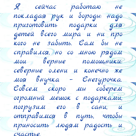
Я сейчас работаю не 
покладая рук и бороды: надо 
приготовить подарки для 
детей всего мира и ни про 
кого не забыть. Сам бы не 
справился, но со мною рядом 
мои верные помощники: 
северные олени и конечно же 
моя внучка – Снегурочка. 
Совсем скоро мы соберем 
огромный мешок с подарками, 
погрузим его в сани, и 
отправимся в путь, чтобы 
приносить людям радость и 
счастье.
