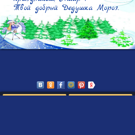
Твой добрый Дедушка Мороз.
Сохранить
Редактировать
Создать такое письмо
от Деда Мороза