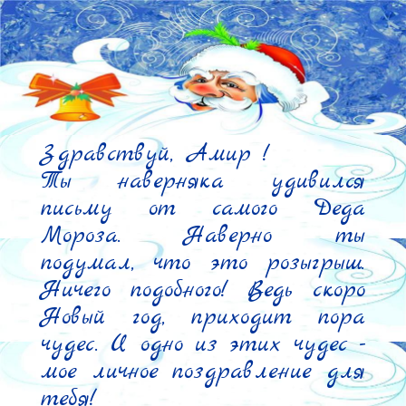
Здравствуй, Амир !

Ты наверняка удивился 
письму от самого Деда 
Мороза. Наверно ты 
подумал, что это розыгрыш. 
Ничего подобного! Ведь скоро 
Новый год, приходит пора 
чудес. И одно из этих чудес - 
мое личное поздравление для 
тебя!
