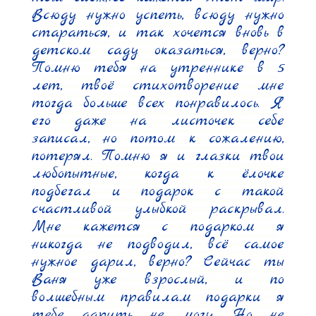
Всюду нужно успеть, всюду нужно 
стараться, и так хочется вновь в 
детском саду оказаться, верно? 
Помню тебя на утреннике в 5 
лет, твоё стихотворение мне 
тогда больше всех понравилось. Я 
его даже на листочек себе 
записал, но потом к сожалению, 
потерял. Помню я и глазки твои 
любопытные, когда к ёлочке 
подбегал и подарок с такой 
счастливой улыбкой раскрывал. 
Мне кажется с подарком я 
никогда не подводил, всё самое 
нужное дарил, верно? Сейчас ты 
Ваня уже взрослый, и по 
волшебным правилам подарки я 
тебе дарить не могу. Но не 