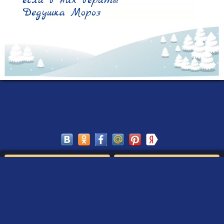
если в них верить!

Дедушка Мороз
Сохранить
Редактировать
Создать такое письмо
от Деда Мороза