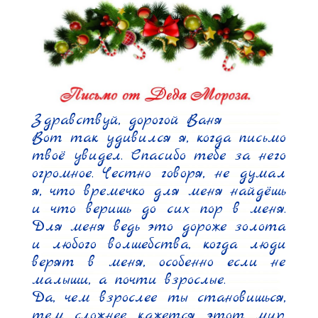
Здравствуй, дорогой Ваня

Вот так удивился я, когда письмо 
твоё увидел. Спасибо тебе за него 
огромное. Честно говоря, не думал 
я, что времечко для меня найдёшь 
и что веришь до сих пор в меня. 
Для меня ведь это дороже золота 
и любого волшебства, когда люди 
верят в меня, особенно если не 
малыши, а почти взрослые.

Да, чем взрослее ты становишься, 
тем сложнее кажется этот мир. 