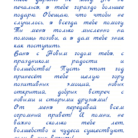
печалься, я тебе гораздо большее 
подарю. Обещаю, что чтобы не 
случилось, я всегда тебе помогу. 
Ты меня только мысленно на 
помощь позови, а я дам тебе знак 
как поступить.

Ваня с Новым годом тебя, с 
праздником радости и 
волшебства! Пусть этот год 
принесёт тебе целую гору 
позитивных эмоций, новых 
открытий, добрых встреч с 
новыми и старыми друзьями!

От меня передавай всем 
огромный привет! И помни, не 
важно сколько тебе лет, 
волшебство и чудеса существуют, 