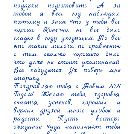
подарки подготовить. А за 
тобой я весь год наблюдал, 
поэтому и знаю что у тебя все 
хорошо. Конечно, не все было 
гладко в году уходящем. Но все 
это такие мелочи, по сравнению 
с тем, сколько хорошего было, 
что даже не стоит упоминаний. 
Все забудется. Уж поверь мне 
старику.

Поздравляю тебя с Новым 2021 
Годом! Желаю тебе, здоровья, 
счастья, успехов, хороших и 
верных друзей, много улыбок и 
радости. Пусть восторг, 
ожидание чуда наполняют тебя 