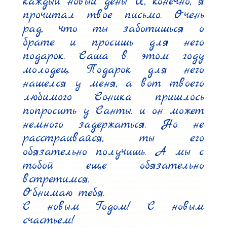
каждый новый день! И, конечно, я 
прочитал твое письмо. Очень 
рад, что ты заботишься о 
брате и просишь для него 
подарок. Саша в этом году 
молодец. Подарок для него 
нашелся у меня, а вот твоего 
любимого Соника пришлось 
попросить у Санты. и он может 
немного задержаться. Но не 
расстраивайся, ты его 
обязательно получишь. А мы с 
тобой еще обязательно 
встретимся.

Обнимаю тебя.

С новым Годом! С новым 
счастьем!
