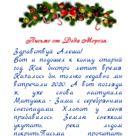
Здравствуй Алеша!

Вот и подошел к концу старый 
год. Как быстро летит время. 
Казалось бы, только недавно мы 
встречали 2020. А вот погляди 
ж, уже снова наступила 
Матушка - Зима с серебряными 
снегопадами. Хлопот у меня 
прибавилось. Землю снежком 
укутать, реки льдом 
покрыть.Письма прочитать 