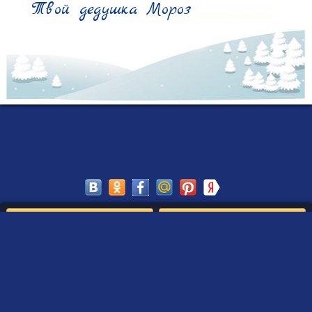
Твой дедушка Мороз
Сохранить
Редактировать
Создать такое письмо
от Деда Мороза