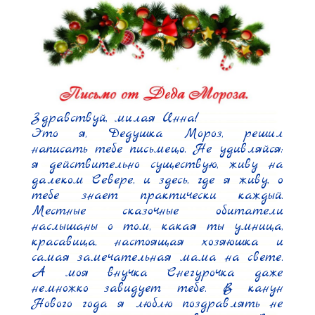
Здравствуй, милая Инна!

Это я, Дедушка Мороз, решил 
написать тебе письмецо. Не удивляйся: 
я действительно существую, живу на 
далеком Севере, и здесь, где я живу, о 
тебе знает практически каждый. 
Местные сказочные обитатели 
наслышаны о том, какая ты умница, 
красавица, настоящая хозяюшка и 
самая замечательная мама на свете. 
А моя внучка Снегурочка даже 
немножко завидует тебе. В канун 
Нового года я люблю поздравлять не 