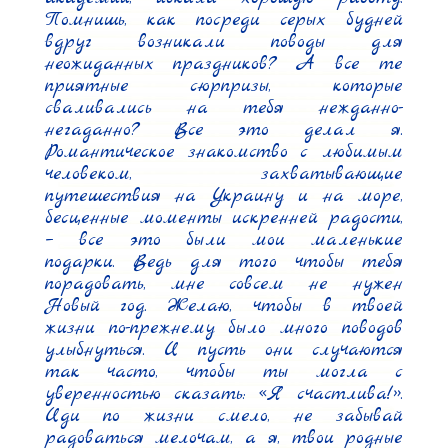
Помнишь, как посреди серых будней 
вдруг возникали поводы для 
неожиданных праздников? А все те 
приятные сюрпризы, которые 
сваливались на тебя нежданно-
негаданно? Все это делал я. 
Романтическое знакомство с любимым 
человеком, захватывающие 
путешествия на Украину и на море, 
бесценные моменты искренней радости, 
– все это были мои маленькие 
подарки. Ведь для того чтобы тебя 
порадовать, мне совсем не нужен 
Новый год. Желаю, чтобы в твоей 
жизни по-прежнему было много поводов 
улыбнуться. И пусть они случаются 
так часто, чтобы ты могла с 
уверенностью сказать: «Я счастлива!». 
Иди по жизни смело, не забывай 
радоваться мелочам, а я, твои родные 