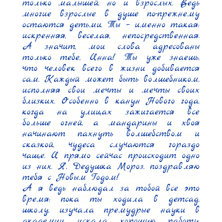
только малышей, но и взрослых. Ведь 
многие взрослые в душе по-прежнему 
остаются детьми. Ты – именно такая: 
искренняя, веселая, непосредственная. 
А значит, мои слова адресованы 
только тебе, Инна! Ты уже знаешь, 
что человек всего в жизни добивается 
сам. Каждый может быть волшебником, 
исполняя свои мечты и мечты своих 
близких. Особенно в канун Нового года, 
когда на улицах зажигается все 
больше огней, а мандарины и хвоя 
начинают пахнуть волшебством и 
сказкой, чудеса случаются гораздо 
чаще. И прямо сейчас происходит одно 
из них. Я, Дедушка Мороз, поздравляю 
тебя с Новым Годом!

А я ведь наблюдал за тобой все это 
время: пока ты ходила в детсад, 
школу, изучала премудрые науки в 
академии, искала хорошую работу. 