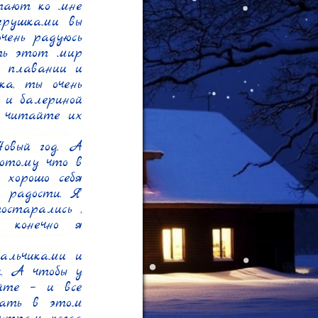
тают ко мне 
грушками вы 
ень радуюсь 
ть этот мир 
 плавании и 
а, ты очень 
 и балериной 
 читайте их 
вый год. А 
отому что в 
хорошо себя 
 радости. Я 
остарались , 
конечно я 
альчиками и 
. А чтобы у 
йте – и все 
ать в этом 