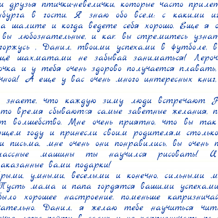
и друзья птички-невелички, которые часто приле
бурга в гости. Я знаю обо всем: с какими и
гда шалите и когда ведете себя хорошо. Еще я оч
 вы любознательные, и как вы стремитесь узна
горжусь , Данил, твоими успехами в футболе, в
ещё шахматами не забывай заниматься! Лерочк
очка и у тебя очень здорово получается плавать,
чной! А еще у вас очень много интересных книг,
е знаете, что каждую зиму люди встречают Но
это время сбываются самые заветные желания, п
т волшебство. Мне очень приятно, что вы так 
ящем году и принесли своим родителям столько
 письма, мне очень они понравились, вы очень п
лассные машины ты научился рисовать! И 
аказанные вами подарки!

рыми, умными, веселыми и конечно, сильными м
 Пусть мама и папа гордятся вашими успехами
было хорошее настроение, поменьше капризнича
чательно. Данил, я желаю тебе научиться чит