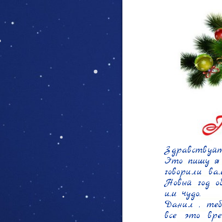
Здравствуйт
Это пишу я 
говорили ва
Новый год о
им чудо.

Данил , теб
все это вр