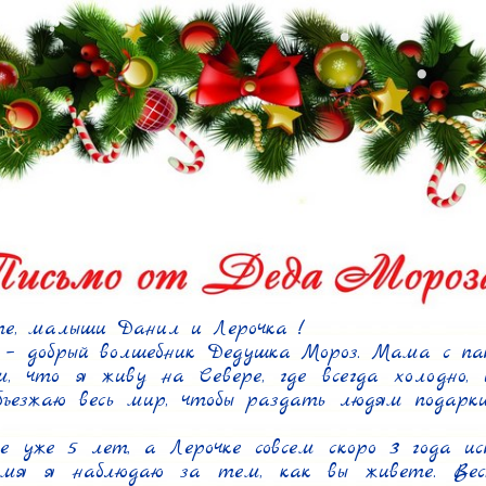
е, малыши Данил и Лерочка !

– добрый волшебник Дедушка Мороз. Мама с папой
м, что я живу на Севере, где всегда холодно, 
бъезжаю весь мир, чтобы раздать людям подарки
е уже 5 лет, а Лерочке совсем скоро 3 года исп
емя я наблюдаю за тем, как вы живете. Вест