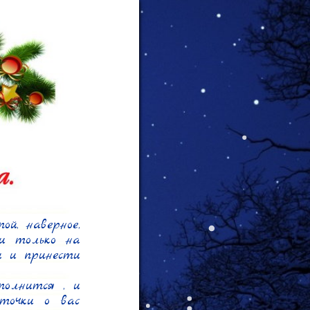
, наверное, 
и только на 
 и принести 
олнится , и 
очки о вас 