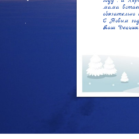
году , а Лер
мама встает
обязательно 
С Новым годо
Ваш Дедушк