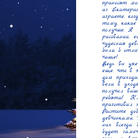
приносят мо
из Екатерин
играете, ко
тому, какие
получше. Я 
рисовании, 
чудесная дев
была б отли
чаще!

Ведь вы уж
еще, что в 
дом приходи
вели в уход
получил ваши
ребята! К
приготовил з
Растите доб
девчонками.
них всегда 
будет заме