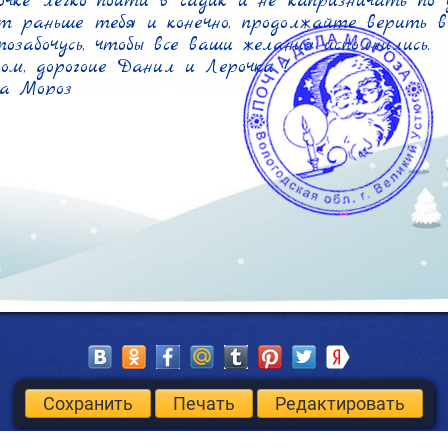
очке легко пойти в садик и не капризничать по 
 раньше тебя и конечно, продолжайте верить в 
позабочусь, чтобы все ваши желания исполнились.

м, дорогоие Данил и Лерочка !

а Мороз
Сохранить
Печать
Редактировать