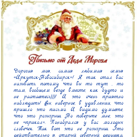
Дорогая моя, самая любимая семья 
«Иркутск-Новосибирск»! Я так стал вас 
называть, потому что вы то тут , то 
там, вообщем везде вместе, как будто и 
не растаетесь)))! И это очень приятно 
наблюдать! Вы, наверное, в удивлении, что 
пришло это письмо. И видимо думаете, 
что это розыгрыш. Но поверьте мне, это 
не «прикол». Понабрался у вас молодых 
словечек. Так вот это не розыгрыш. Это 
действительно я, старый северный дедушка, 