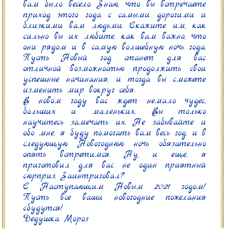
вам было весело. Знаю, что вы встречаете 
приход этого года с самыми дорогими и 
близкими вам людьми. Скажите им, как 
сильно вы их любите, как вам важно, что 
они рядом и в самую волшебную ночь года. 
Пусть Новый год станет для вас 
отличной возможностью продолжить свои 
успешные начинания, и тогда вы сможете 
изменить мир вокруг себя.

В новом году вас ждет немало чудес, 
больших и маленьких. Вы только 
научитесь замечать их. Не забывайте и 
обо мне, я буду помогать вам весь год, и в 
следующую Новогоднюю ночь обязательно 
опять встретимся. Ну, и еще, я 
приготовил для вас не один приятный 
сюрприз. Заинтриговал?

С Наступающим Новым 2021 годом! 
Пусть все ваши новогодние пожелания 
сбудутся!

Дедушка Мороз 