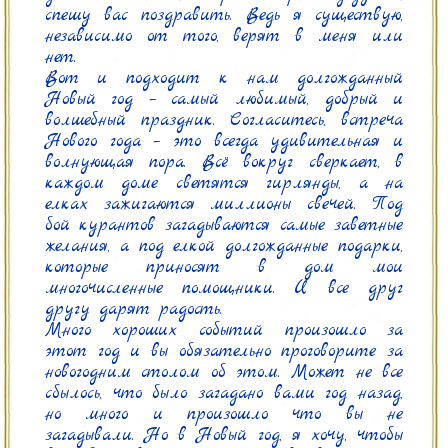
спешу вас поздравить. Ведь я существую, 
независимо от того, верят в меня или 
нет.

Вот и подходит к нам долгожданный 
Новый год – самый любимый, добрый и 
волшебный праздник. Согласитесь, встреча 
Нового года – это всегда удивительная и 
волнующая пора. Всё вокруг сверкает, в 
каждом доме светятся гирлянды, а на 
елках зажигаются миллионы свечей. Под 
бой курантов загадываются самые заветные 
желания, а под елкой долгожданные подарки, 
которые приносят в дом мои 
многочисленные помощники. И все друг 
другу дарят радость.

Много хороших событий произошло за 
этот год и вы обязательно проговорите за 
новогодним столом об этом. Может не все 
сбылось, что было загадано вами год назад, 
но много и произошло что вы не 
загадывали. Но в Новый год, я хочу, чтобы 