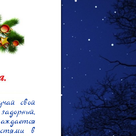
чай свой 
дорный, 
ждается 
стями в 