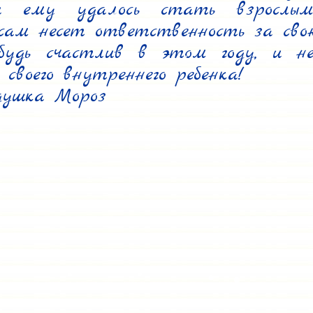
и ему удалось стать взрослым
сам несет ответственность за свою 
удь счастлив в этом году, и не
своего внутреннего ребенка!

душка Мороз