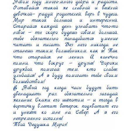
Новом году много-много добра и радости. 
Оставайся такой же славной и весёлой 
девочкой— радуй родителей, верь в чудеса. 
Мир такой большой и интересный. 
Старайся каждый день узнавать что-то 
новое — ты скоро будешь совсем большой, 
тебе обязательно понадобится умение 
читать и писать. Без него никогда не 
станешь таким волшебником, как я! Так 
что старайся, не ленись. И конечно, 
помни, что вокруг — друзья! Дорожи 
дружбой, помогай тем, кто слабее, 
улыбайся! А я буду помогать тебе своим 
волшебством!

В Новый год, когда часы будут бить 
двенадцать раз, обязательно загадай 
желание. Скажи его шёпотом — и тогда в 
форточку влетит ветерок, подхватит его 
и унесёт ко мне на Север. А я его 
непременно исполню!

Твой Дедушка Мороз!