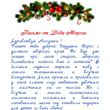
Здравствуй, Аннушка !

Пишет тебе добрый Дедушка Мороз с 
далёкого северного края. Ты ведь уже 
знаешь про меня, старого северного 
волшебника, хозяина вьюг и метелей? В 
большом ледяном тереме я живу с 
моими помощниками и внучкой 
Снегурочкой. Зима пришла и прибавилось 
у меня хлопот: надо ответить девочкам 
и мальчикам на их письма. Мы с 
внучкой и моими помощниками, 
маленькими гномиками и весёлыми 
снеговиками, целый год готовили подарки 
для детей со всего света!
