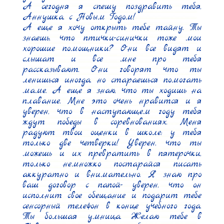
А сегодня я спешу поздравить тебя, 
Аннушка, с Новым Годом!

А еще я хочу открыть тебе тайну. Ты 
знаешь, что птички-синички тоже мои 
хорошие помощники? Они все видят и 
слышат и все мне про тебя 
рассказывают. Они говорят что ты 
ленишься иногда, но стараешься помогать 
маме. А еще я знаю, что ты ходишь на 
плавание. Мне это очень нравится и я 
уверен, что в наступающем году тебя 
ждут победы в соревнованиях. Меня 
радуют твои оценки в школе: у тебя 
только две четверки! Уверен, что ты 
можешь и их превратить в пятерочки, 
только немножко постарайся писать 
аккуратно и внимательно. Я знаю про 
ваш договор с папой- уверен, что он 
исполнит свое обещание и подарит тебе 
сенсорный телефон в конце учебного года. 
Ты большая умница. Желаю тебе в 