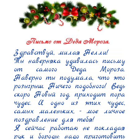
Здравствуй, милая Нелли!

Ты наверняка удивилась письму 
от самого Деда Мороза. 
Наверно ты подумала, что это 
розыгрыш. Ничего подобного! Ведь 
скоро Новый год, приходит пора 
чудес. И одно из этих чудес, 
самых маленьких, - мое личное 
поздравление для тебя!

Я сейчас работаю не покладая 
рук и бороды: надо приготовить 