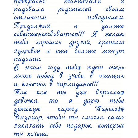
прекрасно танцевала и 
радовала родителей своим 
отличным поведением. 
Продолжай и дальше 
совершенствоваться!!! Я желаю 
тебе хороших друзей, крепкого 
здоровья и еще больше минут 
радости.

В этом году тебя ждет очень 
много побед: в учебе, в танцах 
и, конечно, в чирлидинге!!!

Так как ты уже взрослая 
девочка, то я дарю тебе 
детскую карту Тинькофф 
Джуниор, чтобы ты смогла сама 
заказать себе подарок, который 
ты хочешь.
