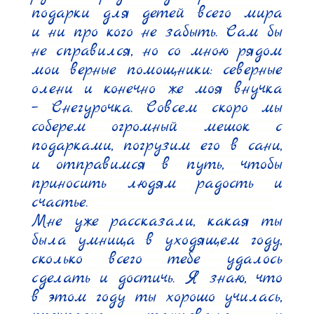
подарки для детей всего мира 
и ни про кого не забыть. Сам бы 
не справился, но со мною рядом 
мои верные помощники: северные 
олени и конечно же моя внучка 
– Снегурочка. Совсем скоро мы 
соберем огромный мешок с 
подарками, погрузим его в сани, 
и отправимся в путь, чтобы 
приносить людям радость и 
счастье.

Мне уже рассказали, какая ты 
была умница в уходящем году, 
сколько всего тебе удалось 
сделать и достичь. Я знаю, что 
в этом году ты хорошо училась, 