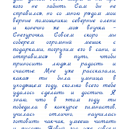
кого не забыть. Сам бы не 
справился, но со мною рядом мои 
верные помощники: северные олени 
и конечно же моя внучка – 
Снегурочка. Совсем скоро мы 
соберем огромный мешок с 
подарками, погрузим его в сани, и 
отправимся в путь, чтобы 
приносить людям радость и 
счастье. Мне уже рассказали, 
какая ты была умница в 
уходящем году, сколько всего тебе 
удалось сделать и достичь. Я 
знаю, что в этом году ты 
победила в конкурсе гимнастов, 
училась отлично, научилась 
готовить чак-чак, умеешь читать 
и писать. Новый год уже совсем 