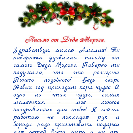
Здравствуй, милая Амалия! Ты 
наверняка удивилась письму от 
самого Деда Мороза. Наверно ты 
подумала, что это розыгрыш. 
Ничего подобного! Ведь скоро 
Новый год, приходит пора чудес. И 
одно из этих чудес, самых 
маленьких, - мое личное 
поздравление для тебя! Я сейчас 
работаю не покладая рук и 
бороды: надо приготовить подарки 
для детей всего мира и ни про 