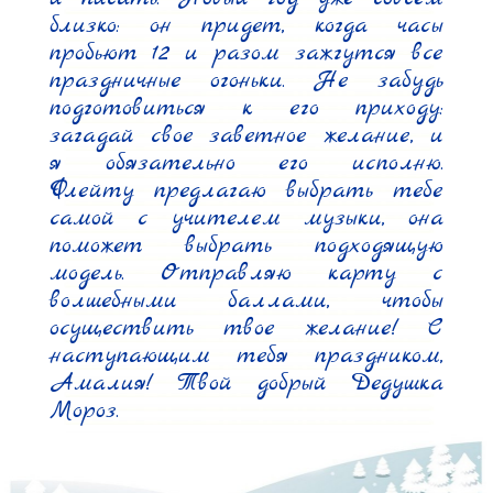
близко: он придет, когда часы 
пробьют 12 и разом зажгутся все 
праздничные огоньки. Не забудь 
подготовиться к его приходу: 
загадай свое заветное желание, и 
я обязательно его исполню. 
Флейту предлагаю выбрать тебе 
самой с учителем музыки, она 
поможет выбрать подходящую 
модель. Отправляю карту с 
волшебными баллами, чтобы 
осуществить твое желание! С 
наступающим тебя праздником, 
Амалия! Твой добрый Дедушка 
Мороз.