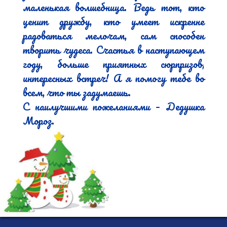
маленькая волшебница. Ведь тот, кто 
ценит дружбу, кто умеет искренне 
радоваться мелочам, сам способен 
творить чудеса. Счастья в наступающем 
году, больше приятных сюрпризов, 
интересных встреч! А я помогу тебе во 
всем, что ты задумаешь.

С наилучшими пожеланиями – Дедушка 
Мороз.