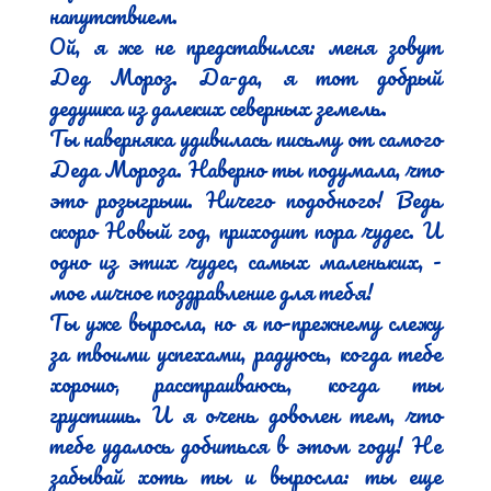
напутствием.

Ой, я же не представился: меня зовут 
Дед Мороз. Да-да, я тот добрый 
дедушка из далеких северных земель.

Ты наверняка удивилась письму от самого 
Деда Мороза. Наверно ты подумала, что 
это розыгрыш. Ничего подобного! Ведь 
скоро Новый год, приходит пора чудес. И 
одно из этих чудес, самых маленьких, - 
мое личное поздравление для тебя!

Ты уже выросла, но я по-прежнему слежу 
за твоими успехами, радуюсь, когда тебе 
хорошо, расстраиваюсь, когда ты 
грустишь. И я очень доволен тем, что 
тебе удалось добиться в этом году! Не 
забывай хоть ты и выросла: ты еще 