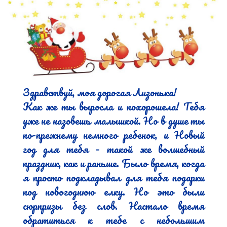
Здравствуй, моя дорогая Лизонька!

Как же ты выросла и похорошела! Тебя 
уже не назовешь малышкой. Но в душе ты 
по-прежнему немного ребенок, и Новый 
год для тебя – такой же волшебный 
праздник, как и раньше. Было время, когда 
я просто подкладывал для тебя подарки 
под новогоднюю елку. Но это были 
сюрпризы без слов. Настало время 
обратиться к тебе с небольшим 