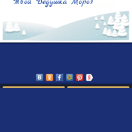
Твой Дедушка Мороз
Сохранить
Редактировать
Создать такое письмо
от Деда Мороза