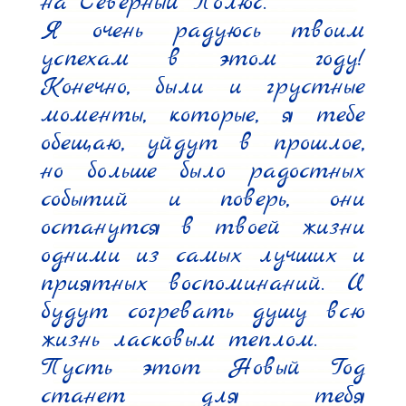
на Северный Полюс.

Я очень радуюсь твоим 
успехам в этом году! 
Конечно, были и грустные 
моменты, которые, я тебе 
обещаю, уйдут в прошлое, 
но больше было радостных 
событий и поверь, они 
останутся в твоей жизни 
одними из самых лучших и 
приятных воспоминаний. И 
будут согревать душу всю 
жизнь ласковым теплом.

Пусть этот Новый Год 
станет для тебя 