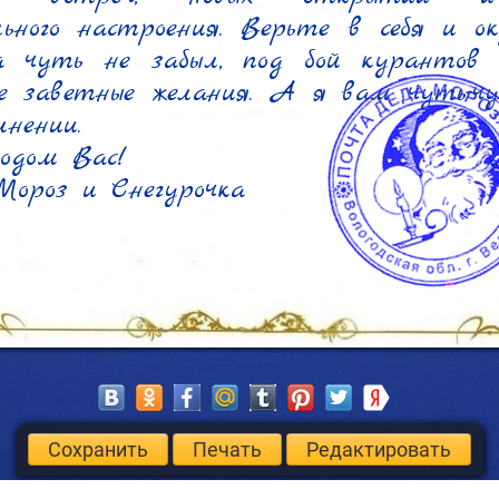
ьного настроения. Верьте в себя и о
а чуть не забыл, под бой курантов з
е заветные желания. А я вам чуть-чу
нении.

одом Вас!

Мороз и Снегурочка
Сохранить
Печать
Редактировать