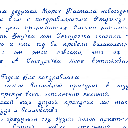
м дедушка Мороз. Настала новогодняя
к вам с поздравлениями. Отдохнул
 дела приниматься. Письма написать
ть. Внучка моя Снегурочка сказала, 
сно и что год вы провели великолепн
вал от этой новости, что аж в
ся. А Снегурочка меня вытаскивала
одом Вас поздравляем.

самый волшебный праздник в году,
прежде всего, исполнения желаний.

акой еще другой праздник мы так 
удо и волшебство.

ь грядущий год будет полон приятных
ых встреч, новых открытий и