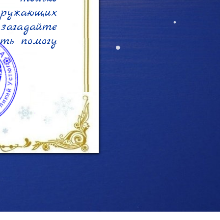
кружающих 
агадайте 
ть помогу 