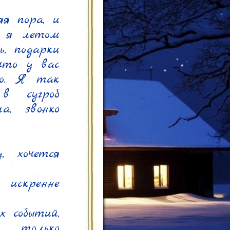
 пора, и 
 я летом 
, подарки 
что у вас 
о. Я так 
 сугроб 
, звонко 
 хочется 
искренне 
 событий, 
 только 