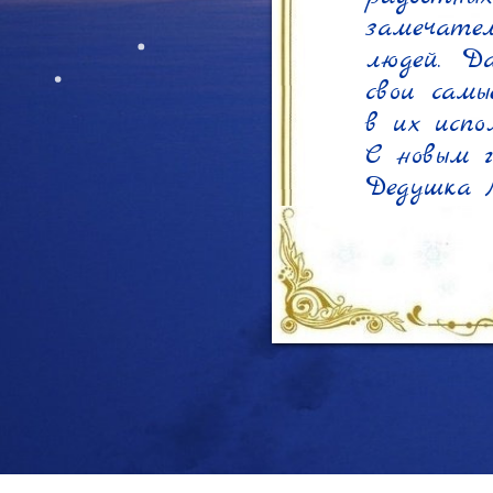
замечател
людей. Д
свои самы
в их испол
С новым г
Дедушка 