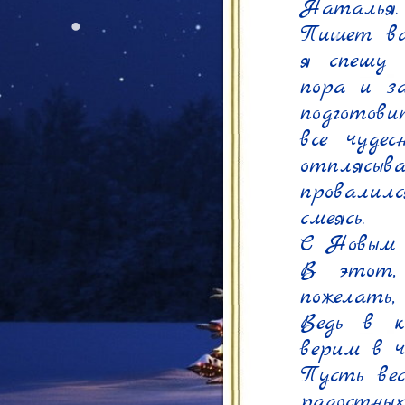
Наталья.

Пишет ва
я спешу 
пора и за
подготови
все чуде
отплясы
провалил
смеясь.

С Новым Г
В этот, 
пожелать, 
Ведь в к
верим в ч
Пусть вес
радостн