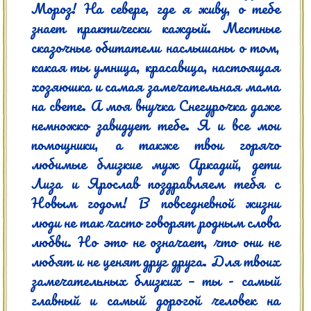
Мороз! На севере, где я живу, о тебе 
знает практически каждый. Местные 
сказочные обитатели наслышаны о том, 
какая ты умница, красавица, настоящая 
хозяюшка и самая замечательная мама 
на свете. А моя внучка Снегурочка даже 
немножко завидует тебе. Я и все мои 
помощники, а также твои горячо 
любимые близкие муж Аркадий, дети 
Лиза и Ярослав поздравляем тебя с 
Новым годом! В повседневной жизни 
люди не так часто говорят родным слова 
любви. Но это не означает, что они не 
любят и не ценят друг друга. Для твоих 
замечательных близких – ты - самый 
главный и самый дорогой человек на 