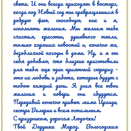
свете. И они всегда приходят в восторг, 
когда под Новый год ты превращаешься в 
добрую фею, способную, как и я, 
исполнять желания. Мы желаем тебе 
счастья, красоты, душевного тепла, 
только хороших новостей и, конечно же, 
безоблачной погоды в доме. Ну, а я от 
себя добавлю, что близкие приготовили 
для тебя еще один приятный сюрприз - 
это их любовь и забота, которые будут с 
тобою каждый день. Я зная все твои 
желания и поверь они сбудутся. 
Передавай конечно привет маме Ираиде, 
сестре Валерии и всем остальным.

С праздником, дорогая Людочка!

Твой Дедушка Мороз. Вологодская 