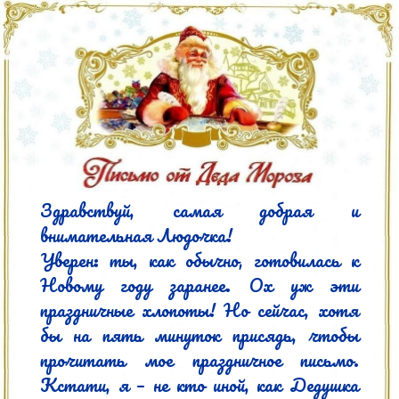
Здравствуй, самая добрая и 
внимательная Людочка!

Уверен: ты, как обычно, готовилась к 
Новому году заранее. Ох уж эти 
праздничные хлопоты! Но сейчас, хотя 
бы на пять минуток присядь, чтобы 
прочитать мое праздничное письмо. 
Кстати, я – не кто иной, как Дедушка 