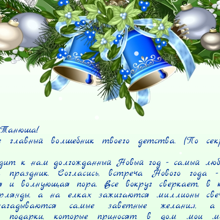
Танюша!

 главный волшебник твоего детства. (По сек
дит к нам долгожданный Новый год - самый люби
 праздник. Согласись, встреча Нового года -
я и волнующая пора. Все вокруг сверкает, в 
рлянды, а на елках зажигаются миллионы свеч
загадываются самые заветные желания, а 
ые подарки, которые приносят в дом мои мног