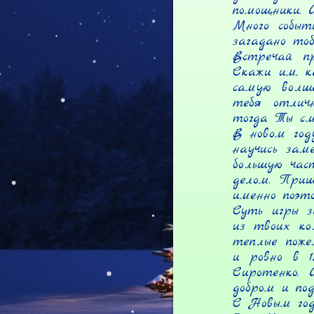
помощники. И
Много событ
загадано тоб
Встречай п
Скажи им, к
самую волш
тебя отличн
тогда Ты см
В новом год
научись зам
большую час
делом. Приш
именно поэт
Суть игры з
из твоих ко
теплые поже
и ровно в 1
Сиротенко. 
добром и подд
С Новым год