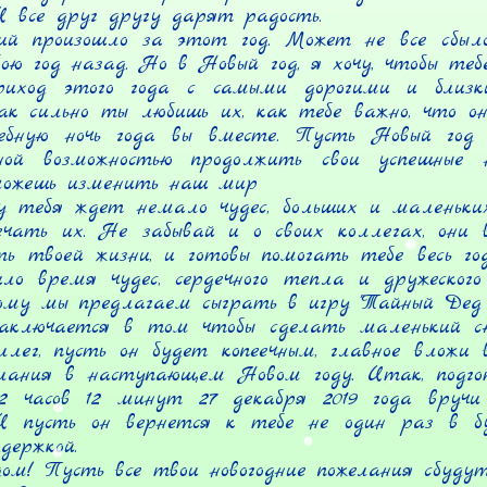
 все друг другу дарят радость.

ий произошло за этот год. Может не все сбылос
ою год назад. Но в Новый год, я хочу, чтобы тебе 
риход этого года с самыми дорогими и близки
ак сильно ты любишь их, как тебе важно, что он
ебную ночь года вы вместе. Пусть Новый год 
ой возможностью продолжить свои успешные н
ожешь изменить наш мир

у тебя ждет немало чудес, больших и маленьких
ечать их. Не забывай и о своих коллегах, они вс
ть твоей жизни, и готовы помогать тебе весь год
ло время чудес, сердечного тепла и дружеского
ому мы предлагаем сыграть в игру "Тайный Дед Мо
аключается в том чтобы сделать маленький сю
ллег, пусть он будет копеечным, главное вложи в
лания в наступающем Новом году. Итак, подгот
2 часов 12 минут 27 декабря 2019 года вручи 
И пусть он вернется к тебе не один раз в б
ержкой.

ом! Пусть все твои новогодние пожелания сбудутс