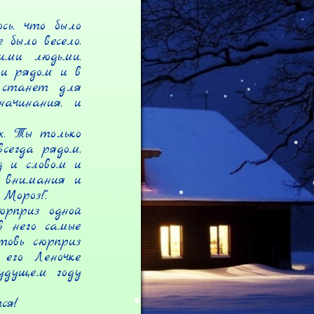
ь, что было 
было весело. 
ми людьми. 
и рядом и в 
станет для 
ачинания, и 
. Ты только 
егда рядом, 
 и словом и 
 внимания и 
роз!".

рприз одной 
 него самые 
овь сюрприз 
его Леночке 
удущем году 
я!
