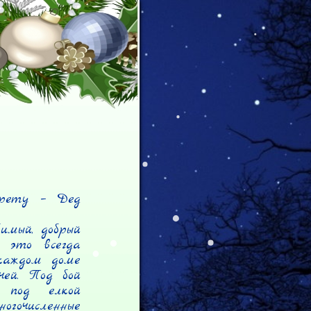
рету – Дед 
мый, добрый 
 это всегда 
каждом доме 
ей. Под бой 
под елкой 
очисленные 