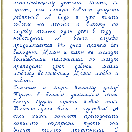
исполняющему детские мечты, не 
знать, как сложно бывает угодить 
ребятне? А ведь я уже почти 
совсем на пенсии и выхожу на 
службу только один день в году – 
новогодний. А ваша служба 
продолжается 365 дней, причем без 
выходных. Мамы и папы не машут 
волшебными палочками, но могут 
преподать урок доброй магии 
любому волшебнику. Магии любви и 
заботы.

Счастья и мира вашему дому! 
Пусть в вашем домашнем очаге 
всегда будет гореть живой огонь. 
Благополучия вам и здоровья! А 
если жизнь захочет преподнести 
какие-то сюрпризы, пусть они 
будут только приятными. С 