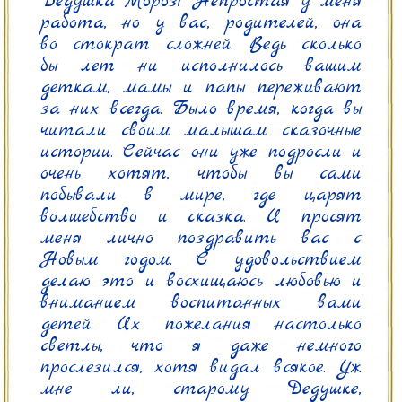
Дедушка Мороз! Непростая у меня 
работа, но у вас, родителей, она 
во стократ сложней. Ведь сколько 
бы лет ни исполнилось вашим 
деткам, мамы и папы переживают 
за них всегда. Было время, когда вы 
читали своим малышам сказочные 
истории. Сейчас они уже подросли и 
очень хотят, чтобы вы сами 
побывали в мире, где царят 
волшебство и сказка. И просят 
меня лично поздравить вас с 
Новым годом. С удовольствием 
делаю это и восхищаюсь любовью и 
вниманием воспитанных вами 
детей. Их пожелания настолько 
светлы, что я даже немного 
прослезился, хотя видал всякое. Уж 
мне ли, старому Дедушке, 