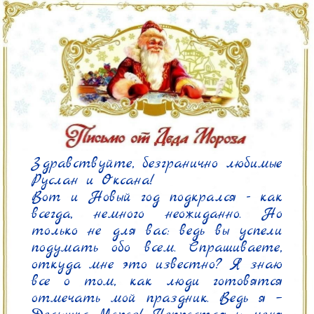
Здравствуйте, безгранично любимые 
Руслан и Оксана!

Вот и Новый год подкрался - как 
всегда, немного неожиданно. Но 
только не для вас: ведь вы успели 
подумать обо всем. Спрашиваете, 
откуда мне это известно? Я знаю 
все о том, как люди готовятся 
отмечать мой праздник. Ведь я – 