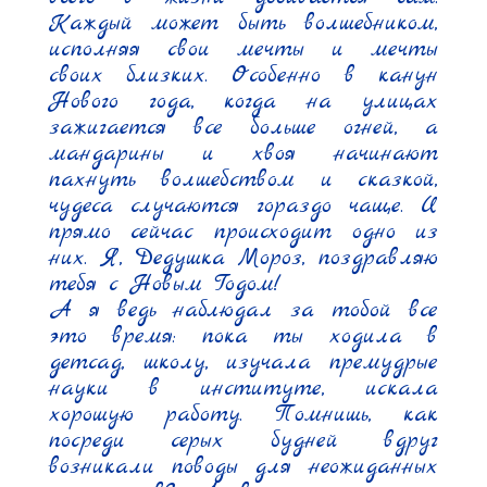
Каждый может быть волшебником, 
исполняя свои мечты и мечты 
своих близких. Особенно в канун 
Нового года, когда на улицах 
зажигается все больше огней, а 
мандарины и хвоя начинают 
пахнуть волшебством и сказкой, 
чудеса случаются гораздо чаще. И 
прямо сейчас происходит одно из 
них. Я, Дедушка Мороз, поздравляю 
тебя с Новым Годом!

А я ведь наблюдал за тобой все 
это время: пока ты ходила в 
детсад, школу, изучала премудрые 
науки в институте, искала 
хорошую работу. Помнишь, как 
посреди серых будней вдруг 
возникали поводы для неожиданных 