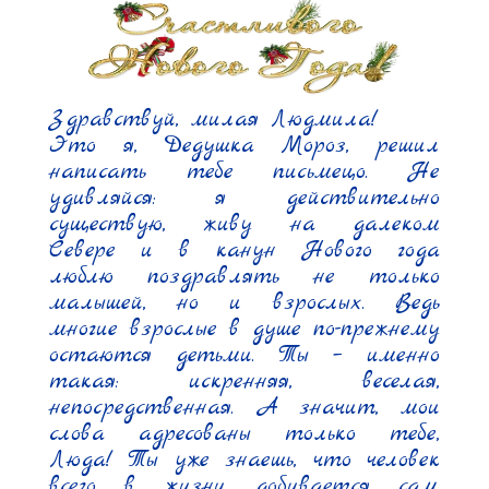
Здравствуй, милая Людмила!

Это я, Дедушка Мороз, решил 
написать тебе письмецо. Не 
удивляйся: я действительно 
существую, живу на далеком 
Севере и в канун Нового года 
люблю поздравлять не только 
малышей, но и взрослых. Ведь 
многие взрослые в душе по-прежнему 
остаются детьми. Ты – именно 
такая: искренняя, веселая, 
непосредственная. А значит, мои 
слова адресованы только тебе, 
Люда! Ты уже знаешь, что человек 
всего в жизни добивается сам. 