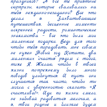
праздников? А все те приятные 
сюрпризы, которые сваливались на 
тебя нежданно-негаданно? Все это 
делал я. Захватывающие 
путешествия, бесценные моменты 
искренней радости, романтические 
знакомства – все это были мои 
маленькие подарки. Ведь для того 
чтобы тебя порадовать, мне совсем 
не нужен Новый год. Кстати, два 
маленьких "счастья" рядом с тобой, 
тоже Я. Желаю, чтобы в твоей 
жизни по-прежнему было много 
поводов улыбнуться. И пусть они 
случаются так часто, чтобы ты 
могла с уверенностью сказать: «Я 
счастлива!». Иди по жизни смело, 
не забывай радоваться мелочам, а 
я, твои родные и близкие будем 