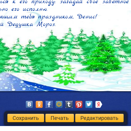
ься к его приходу: загадай свое заветное 
но его исполню.

ющим тебя праздником, Денис!

ый Дедушка Мороз.
Сохранить
Печать
Редактировать