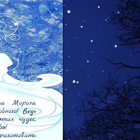
 Мороза. 
ного! Ведь 
тих чудес, 
я!

риготовить 