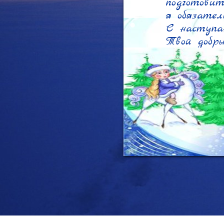
подготовит
я обязатель
С наступа
Твой добр