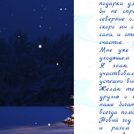
подарки д
бы не спр
северные о
скоро мы с
сани, и от
счастье.

Мне уже р
уходящем г
Я знаю, 
участвова
успешно вы
Желаю теб
друзья о 
наше бога
всегда пом
Новый год 
и разом 