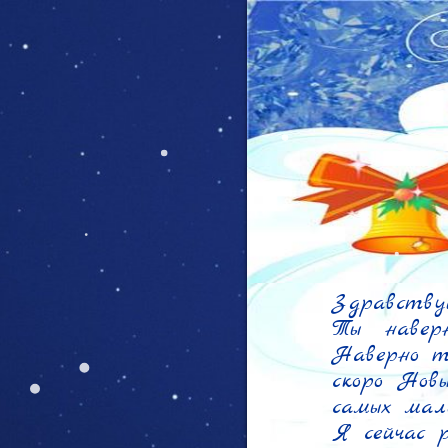
Здравствуй
Ты навер
Наверно ты
скоро Новы
самых мале
Я сейчас р