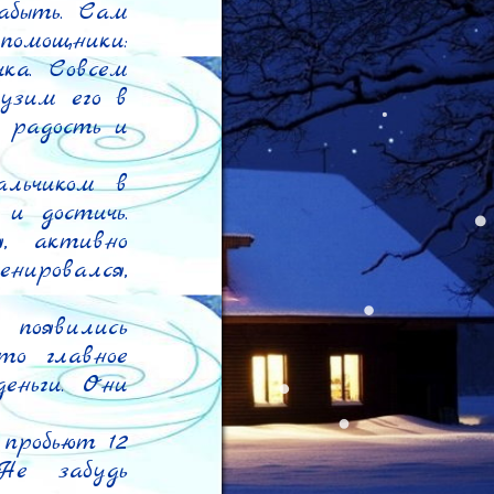
быть. Сам 
омощники: 
ка. Совсем 
узим его в 
 радость и 
льчиком в 
и достичь. 
 активно 
ировался, 
появились 
о главное 
ньги. Они 
пробьют 12 
е забудь 