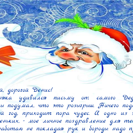
, дорогой Денис!

няка удивился письму от самого Деда
 подумал, что это розыгрыш. Ничего подоб
й год, приходит пора чудес. И одно из э
ньких, - мое личное поздравление для теб
аботаю не покладая рук и бороды: надо п