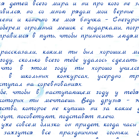
ля детей всего мира и ни про кого не за
авился, но со мною рядом мои верные п
лени и конечно же моя внучка – Снегуроч
оберем огромный мешок с подарками, погр
правимся в путь, чтобы приносить людям
ассказали, каким ты был хорошим ма
оду, сколько всего тебе удалось сделать 
что в этом году ты хорошо учился,
л в школьных конкурсах, усердно трен
ступал на соревнованиях.

е, чтобы в наступающем году у тебя 
которых ты мечтаешь. Ведь друзья – эт
тство, которое не купишь ни за какие де
огут, посоветуют, подставят плечо.

уже совсем близко: он придет, когда часы 
зажгутся все праздничные огоньки. Н