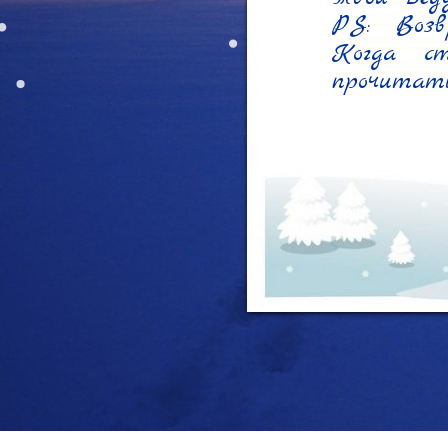
PS: Возв
Когда ст
прочитать