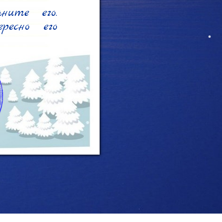
ите его. 
есно его 