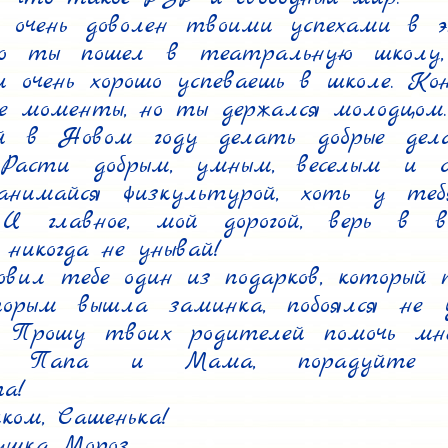
очень доволен твоими успехами в эт
о ты пошел в театральную школу, 
 очень хорошо успеваешь в школе. Коне
е моменты, но ты держался молодцом.

й в Новом году делать добрые дела,
 Расти добрым, умным, веселым и с
занимайся физкультурой, хоть у теб
И главное, мой дорогой, верь в вол
никогда не унывай!

вил тебе один из подарков, который т
рым вышла заминка, побоялся не у
. Прошу твоих родителей помочь мн
м. Папа и Мама, порадуйте Са
а!

ком, Сашенька!

ушка Мороз
