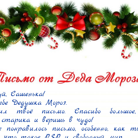
й, Сашенька!

е Дедушка Мороз.

л твоё письмо. Спасибо большое
 старика и веришь в чудо!

 понравилось письмо, особенно, как ты
ь, что такое PSP и свободный мир.
