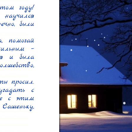
ом году! 
научился 
чно, были 
 помогай 
ильным – 
я и была 
шебство, 
ы просил. 
гадать с 
е с этим 
шеньку, 