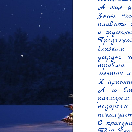
А ещё я 
Знаю, чт
плавать и
и грустны
Продолжа
близким.
усердно 
травма. 
мечтай и 
Я пригото
А со вто
размером
подарко
пожалуйст
С праздни
Твой Дед