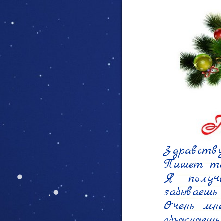
Здравству
Пишет теб
Я получи
забываешь
Очень мне
объясняеш