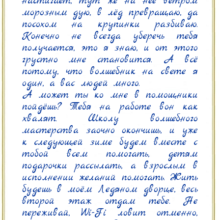
настигает, тут же на неё ветром 
морозным дую, в лёд превращаю, да 
посохом на крупинки разбиваю. 
Конечно не всегда уберечь тебя 
получается, это я знаю, и от этого 
грустно мне становится. А всё 
потому, что волшебник на свете я 
один, а вас людей много.

А может ты ко мне в помощники 
пойдёшь? Тебя на работе вон как 
хвалят. Школу волшебного 
мастерства заочно окончишь, и уже 
к следующей зиме будем вместе с 
тобой всем помогать, детям 
подарочки рассылать, а взрослым в 
исполнении желаний помогать. Жить 
будешь в моём Ледяном дворце, весь 
второй этаж отдам тебе. Не 
переживай, Wi-Fi ловит отменно, 