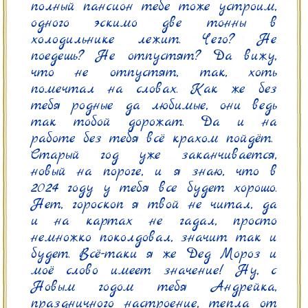
полный пансион тебе тоже устроим, 
одного эскимо две тонны в 
холодильнике лежит. Чего? Не 
поедешь? Не отпустят? Да вижу, 
что не отпустят, так, хоть 
помечтал на словах. Как же без 
тебя родные да любимые, они ведь 
так тобой дорожат. Да и на 
работе без тебя всё крахом пойдёт.

Старый год уже заканчивается, 
новый на пороге, и я знаю, что в 
2024 году у тебя все будет хорошо. 
Нет, гороскоп я твой не читал, да 
и на картах не гадал, просто 
немножко поколдовал, значит так и 
будет. Всё-таки я же Дед Мороз и 
моё слово имеет значение! Ну, с 
Новым годом тебя Андрейка, 
праздничного настроение, тепла от 