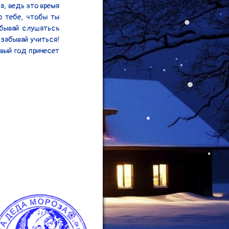
а, ведь это время 
 тебе, чтобы ты 
бывай слушаться 
забывай учиться! 
вый год принесет 