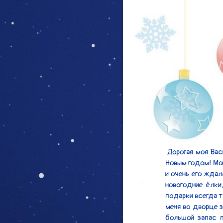
 Дорогая моя Василиса! За окном новогоднее праздничное настроение, и я спешу поздравить тебя с 
Новым годом! Мои
и очень его ждал
новогодние ёлки
подарки всегда т
меня во дворце з
большой запас п