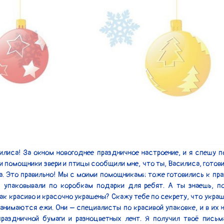
 помощники звери и птицы сообщили мне, что ты, Василиса, готови
а. Это правильно! Мы с моими помощниками тоже готовились к пра
, упаковывали по коробкам подарки для ребят. А ты знаешь, по
ак красиво и красочно украшены? Скажу тебе по секрету, что украш
анимаются ежи. Они – специалисты по красивой упаковке, и в их н
раздничной бумаги и разноцветных лент. Я получил твоё письма