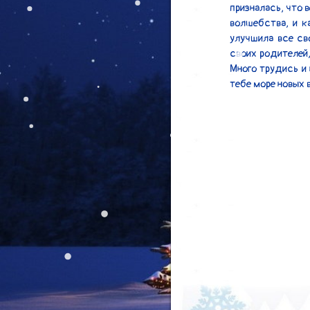
призналась, что в
волшебства, и к
улучшила все св
своих родителей,
Много трудись и 
тебе море новых 