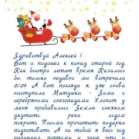
Здравствуй Алексей !

Вот и подошел к концу старый год. 
Как быстро летит время. Казалось 
бы, только недавно мы встречали 
2024. А вот погляди ж, уже снова 
наступила Матушка - Зима с 
серебряными снегопадами. Хлопот у 
меня прибавилось. Землю снежком 
укутать, реки льдом 
покрыть. Письма прочитать подарки 
подготовить. А за тобой я весь год 
наблюдал, поэтому и знаю что у 