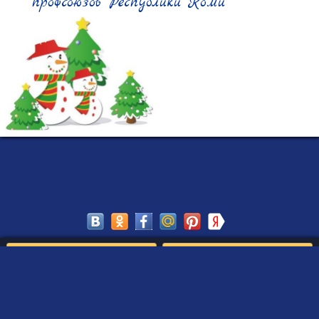
профсоюзов Республики Коми" 
Сохранить
Редактировать
Создать такое письмо
от Деда Мороза