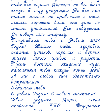
тебя все хорошо. Конечно, не все было 
гладко в году уходящем. Но все это 
такие мелочи, по сравнению с тем, 
сколько хорошего было, что даже не 
стоит упоминаний. Все забудется. 
Уж поверь мне старику.

Поздравляю тебя с Новым 2025 
Годом! Желаю тебе, здоровья, 
счастья, успехов, хороших и верных 
друзей, много улыбок и радости. 
Пусть восторг, ожидание чуда 
наполняют тебя каждый новый день! 
А мы с тобой еще обязательно 
встретимся.

Обнимаю тебя.

С новым Годом! С новым счастьем!

Твой дедушка Мороз, члены 
профсоюза ППО "Федерация 