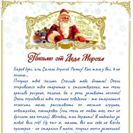
Барев дзес, или Салам, дорогой Рамиз! Как там у вас, я не 
помню...

Получил твоё письмо. Спасибо тебе большое! Очень 
понравилась твоя открытка и стихотворение, ты очень 
красиво рисуешь, пишешь, да и речи заливаешь неплохо! 
Очень порадовало твое хорошее поведение - ты стараешься 
помогать маме, расставлять по местам игрушки, 
новостройки, планировки (они очень не любят тех, кто их 
бросает как попало). Молодец, так держать! Я наблюдал за 
тобой весь год! Ну что ж, малыш, вёл ты себя не всегда 
примерно - не старался в школе, получал много замечаний 