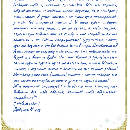
Подарок тебе я, конечно, приготовил, ведь ты хороший, 
добрый мальчик, не жадина, умеешь дружить, да и пятёрок у 
тебя немало. Я знаю, стоит тебе чуть-чуть постараться, 
у тебя всё получится отлично! У тебя будет подарок, 
который ты мне заказал, но не сейчас, а когда сосульки 
перестанут падать мне на голову, и ты исправишь плохие 
отметки и не будешь капризничать! Озорничать можно, 
куда же без этого. Но всё должно быть в меру. Договорились? 
А еще хотел по секрету тебе сказать, что повезло тебе, ты 
везунчик с большой буквы. Что ты являешься руководителем 
самой крутой группы, ну да не ангелы они, там и ведьмы, и 
тихони, и скрытые акулы, и демоны, но это крутые ребята! 
Менеджер у них баба (снежная) конечно тоже не подарок, та 
еще скрытая стерва, но ничего, зато не скучно с ними!

Жди приятных сюрпризов в новогоднюю ночь, я постарался 
выбрать для тебя подарок, который тебе обязательно 
понравится!!!

С Новым годом!

Дедушка Мороз