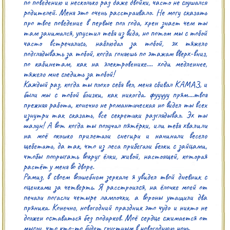
по поведению и несколько раз даже двойки, часто не слушался 
родителей. Меня это очень расстраивало. Не могу сказать 
про твое поведение в первые пол года, хрен знает чем ты 
там занимался, упустил тебя из вида, но потом мы с тобой 
часто встречались, наблюдал за тобой, эх тяжело 
подглядывать за тобой, когда гоняешь по этажам вверх-вниз, 
по кабинетам, как на электровенике.... ходи медленнее, 
тяжело мне следить за тобой!

Каждый раз, когда ты плохо себя вел, меня сбивал КАМАЗ, и 
были мы с тобой близки, как никогда. фууууу прям....твоя 
прежняя работа, конечно не романтическая но видел ты всех 
изнутри так сказать, все секретики разглядывал. Эх ты 
шалун! А вот когда ты получал пятёрки, или тебя хвалили 
на моё окошко прилетали снегири и начинали весело 
щебетать, да так, что из леса прибегали белки с зайцами, 
чтобы попрыгать вокруг ёлки, живой, настоящей, которая 
растёт у меня во дворе.

Рамиз, в своем волшебном зеркале я увидел твой дневник с 
оценками за четверть. Я расстроился, на ёлочке моей от 
печали погасли четыре лампочки, а вороны утащили два 
пряника. Конечно, новогодний праздник это чудо и никто не 
должен оставаться без подарков. Моё сердце сжимается от 
мысли, что кто-то будет грустным в новогоднюю ночь.
