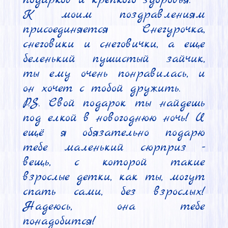
К моим поздравлениям 
присоединяется Снегурочка, 
снеговики и снеговички, а еще 
беленький пушистый зайчик, 
ты ему очень понравилась, и 
он хочет с тобой дружить.

P.S. Свой подарок ты найдешь 
под елкой в новогоднюю ночь! И 
ещё я обязательно подарю 
тебе маленький сюрприз - 
вещь, с которой такие 
взрослые детки, как ты, могут 
спать сами, без взрослых! 
Надеюсь, она тебе 
понадобится!