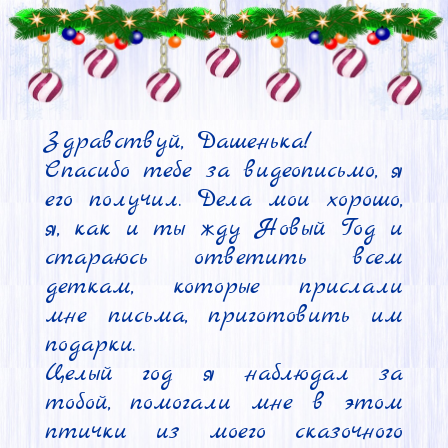
Здравствуй, Дашенька!

Спасибо тебе за видеописьмо, я 
его получил. Дела мои хорошо, 
я, как и ты жду Новый Год и 
стараюсь ответить всем 
деткам, которые прислали 
мне письма, приготовить им 
подарки.

Целый год я наблюдал за 
тобой, помогали мне в этом 
птички из моего сказочного 