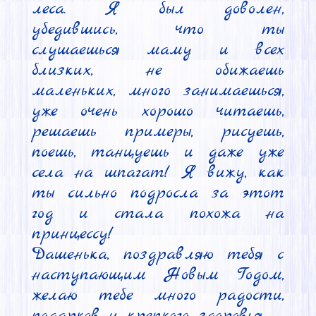
леса. Я был доволен, 
убедившись, что ты 
слушаешься маму и всех 
близких, не обижаешь 
маленьких, много занимаешься, 
уже очень хорошо читаешь, 
решаешь примеры, рисуешь, 
поешь, танцуешь и даже уже 
села на шпагат! Я вижу, как 
ты сильно подросла за этот 
год и стала похожа на 
принцессу!

Дашенька, поздравляю тебя с 
наступающим Новым Годом, 
желаю тебе много радости, 
подарков и крепкого здоровья.
