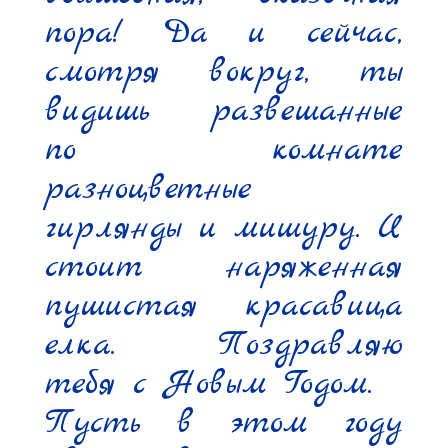
пора! Да и сейчас, 
смотря вокруг, ты 
видишь развешанные 
по комнате 
разноцветные 
гирлянды и мишуру. И 
стоит наряженная 
пушистая красавица 
елка. Поздравляю 
тебя с Новым Годом.

Пусть в этом году 