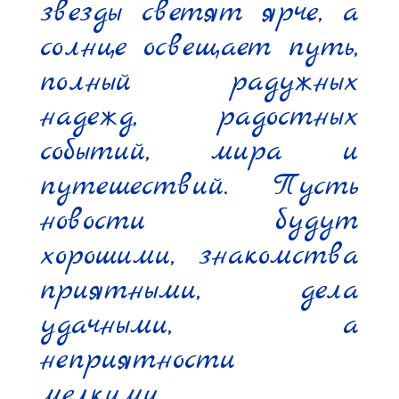
звезды светят ярче, а 
солнце освещает путь, 
полный радужных 
надежд, радостных 
событий, мира и 
путешествий. Пусть 
новости будут 
хорошими, знакомства 
приятными, дела 
удачными, а 
неприятности 
мелкими.
