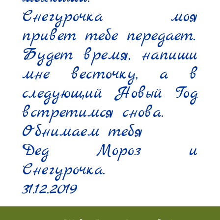
Снегурочка моя 
привет тебе передает.

Будет время, напиши 
мне весточку, а в 
следующий Новый Год 
встретимся снова.

Обнимаем тебя

Дед Мороз и 
Снегурочка.

31.12.2019