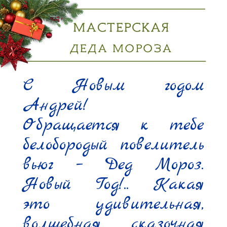
С Новым годом 
Андрей!

Обращается к тебе 
белобородый повелитель 
вьюг – Дед Мороз. 
Новый Год!.. Какая 
это удивительная, 
волшебная, сказочная 