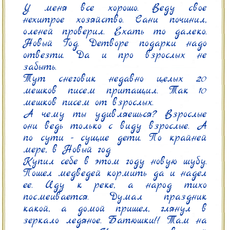
У меня все хорошо. Веду свое 
нехитрое хозяйство. Сани починил, 
оленей проверил. Ехать то далеко. 
Новый Год. Детворе подарки надо 
отвезти. Да и про взрослых не 
забыть.

Тут снеговик недавно целых 20 
мешков писем притащил. Так 10 
мешков писем от взрослых.

А чему ты удивляешься? Взрослые 
они ведь только с виду взрослые. А 
по сути - сущие дети. По крайней 
мере, в Новый год

Купил себе в этом году новую шубу. 
Пошел медведей кормить да и надел 
ее. Иду к реке, а народ тихо 
посмеивается. Думал праздник 
какой, а домой пришел, глянул в 
зеркало ледяное. Батюшки!! Там на 