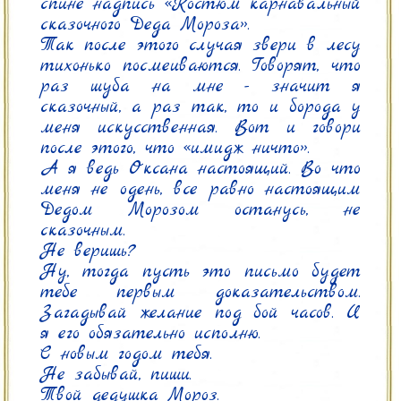
спине надпись «Костюм карнавальный 
сказочного Деда Мороза».

Так после этого случая звери в лесу 
тихонько посмеиваются. Говорят, что 
раз шуба на мне - значит я 
сказочный, а раз так, то и борода у 
меня искусственная. Вот и говори 
после этого, что «имидж ничто».

А я ведь Оксана настоящий. Во что 
меня не одень, все равно настоящим 
Дедом Морозом останусь, не 
сказочным.

Не веришь?

Ну, тогда пусть это письмо будет 
тебе первым доказательством. 
Загадывай желание под бой часов. И 
я его обязательно исполню.

С новым годом тебя.

Не забывай, пиши.

Твой дедушка Мороз.