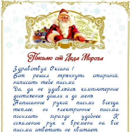
Здравствуй Оксана !

Вот решил тряхнуть стариной, 
написать тебе письмо.

Да, да не удивляйся, компьютерные 
достижения дошли и до меня.

Написанное рукой письмо всегда 
теплее, но электронные письма 
посылать гораздо удобнее. К 
сожалению рук и времени на все 
письма ответить не хватает.
