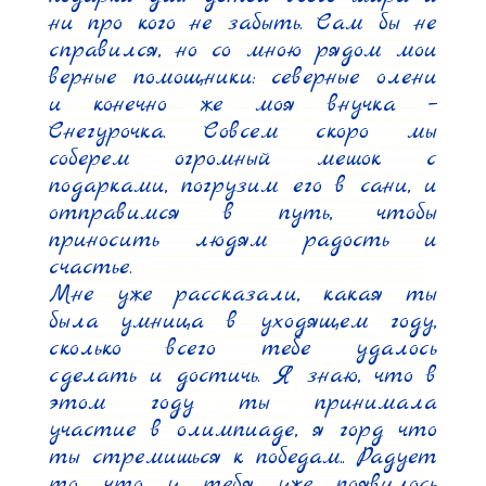
ни про кого не забыть. Сам бы не 
справился, но со мною рядом мои 
верные помощники: северные олени 
и конечно же моя внучка – 
Снегурочка. Совсем скоро мы 
соберем огромный мешок с 
подарками, погрузим его в сани, и 
отправимся в путь, чтобы 
приносить людям радость и 
счастье.

Мне уже рассказали, какая ты 
была умница в уходящем году, 
сколько всего тебе удалось 
сделать и достичь. Я знаю, что в 
этом году ты принимала 
участие в олимпиаде, я горд что 
ты стремишься к победам.. Радует 
то, что у тебя уже появилось 