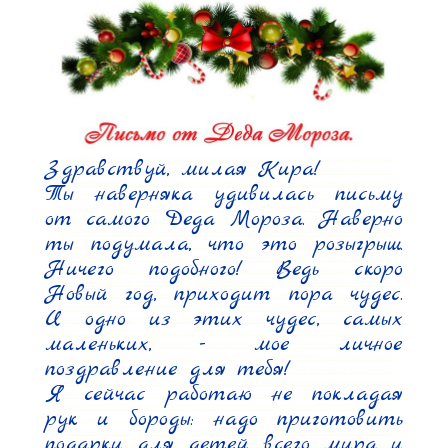
Здравствуй, милая Кира!

Ты наверняка удивилась письму 
от самого Деда Мороза. Наверно 
ты подумала, что это розыгрыш. 
Ничего подобного! Ведь скоро 
Новый год, приходит пора чудес. 
И одно из этих чудес, самых 
маленьких, - мое личное 
поздравление для тебя!

Я сейчас работаю не покладая 
рук и бороды: надо приготовить 
подарки для детей всего мира и 