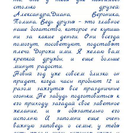
столько друзей: 
Александра,Диана, Вероника, 
Полина.. Ведь друзья – это главное 
наше богатство, которое не купишь 
ни за какие деньги. Они всегда 
помогут, посоветуют, подставят 
плечо. Дорожи ими. Я желаю вам 
крепкой дружбы, и еще больше 
минут радости.

Новый год уже совсем близко: он 
придет, когда часы пробьют 12 и 
разом зажгутся все праздничные 
огоньки. Не забудь подготовиться к 
его приходу: загадай свое заветное 
желание, и я обязательно его 
исполню. И запомни еще очень 
важную заповедь о семье, у тебя 