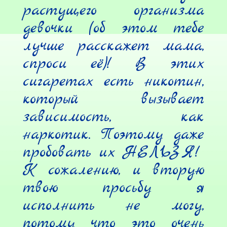
растущего организма 
девочки (об этом тебе 
лучше расскажет мама, 
спроси её)! В этих 
сигаретах есть никотин, 
который вызывает 
зависимость, как 
наркотик. Поэтому даже 
пробовать их НЕЛЬЗЯ!

К сожалению, и вторую 
твою просьбу я 
исполнить не могу, 
потому что это очень 