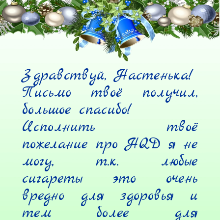
Здравствуй, Настенька!

Письмо твоё получил, 
большое спасибо!

Исполнить твоё 
пожелание про HQD я не 
могу, т.к. любые 
сигареты это очень 
вредно для здоровья и 
тем более для 